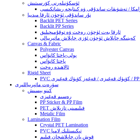
ئۈسكۈنىلەرنى كۆرسىتىش
نۇر ساندۇقى ئۈچۈن ئارقا مېدىيا
Backlit PET Series
Backlit PP Series
ئارقا بەت ئۈچۈن رەخت ۋە توقۇمىچىلىق
كەينىگە چاپلاش ئۈچۈن ئۆزى چاپلاش ماتېرىيالى
Canvas & Fabric
Polyester Canvas
پولى-پاختا كانۋاس
پاختا كانۋاس
ئالاھىدە رەخت
Rigid Sheet
سۈرەت ماتېرىياللىرى
كىنو بېسىش
رەسىم قەغىزى
PP Sticker & PP Film
PET فىلىمىنى تازىلاش
Metalic Film
Lamination Film
Crystal PET Lamination
PVC تېكىستلىك لامپا
قوش يان چاپلاشچان فىلىم