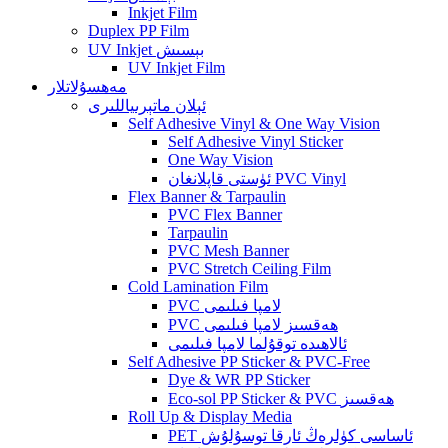
Inkjet Film
Duplex PP Film
UV Inkjet بېسىش
UV Inkjet Film
مەھسۇلاتلار
ئېلان ماتېرىياللىرى
Self Adhesive Vinyl & One Way Vision
Self Adhesive Vinyl Sticker
One Way Vision
ئۈستى قاپلانغان PVC Vinyl
Flex Banner & Tarpaulin
PVC Flex Banner
Tarpaulin
PVC Mesh Banner
PVC Stretch Ceiling Film
Cold Lamination Film
PVC لامپا فىلىمى
PVC ھەقسىز لامپا فىلىمى
ئالاھىدە توقۇلما لامپا فىلىمى
Self Adhesive PP Sticker & PVC-Free
Dye & WR PP Sticker
Eco-sol PP Sticker & PVC ھەقسىز
Roll Up & Display Media
PET ئاساسى كۈلرەڭ ئارقا توسۇلۇش