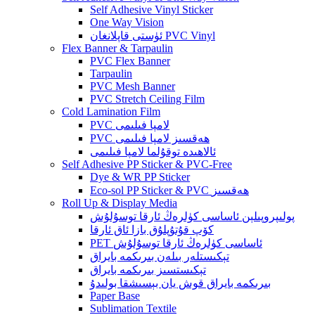
Self Adhesive Vinyl Sticker
One Way Vision
ئۈستى قاپلانغان PVC Vinyl
Flex Banner & Tarpaulin
PVC Flex Banner
Tarpaulin
PVC Mesh Banner
PVC Stretch Ceiling Film
Cold Lamination Film
PVC لامپا فىلىمى
PVC ھەقسىز لامپا فىلىمى
ئالاھىدە توقۇلما لامپا فىلىمى
Self Adhesive PP Sticker & PVC-Free
Dye & WR PP Sticker
Eco-sol PP Sticker & PVC ھەقسىز
Roll Up & Display Media
پولىپروپىلېن ئاساسى كۈلرەڭ ئارقا توسۇلۇش
كۆپ قۇتۇپلۇق بازا ئاق ئارقا
PET ئاساسى كۈلرەڭ ئارقا توسۇلۇش
تېكىستلەر بىلەن بىرىكمە بايراق
تېكىستسىز بىرىكمە بايراق
بىرىكمە بايراق قوش يان بېسىشقا بولىدۇ
Paper Base
Sublimation Textile