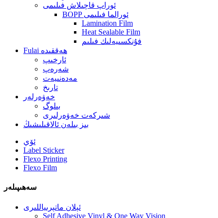
ئوراپ قاچىلاش فىلىمى
BOPP ئورالما فىلىمى
Lamination Film
Heat Sealable Film
فۇنكسىيەلىك فىلىم
Fulai ھەققىدە
ئارخىپ
شەرەپ
مەدەنىيەت
تارىخ
خەۋەرلەر
بىلوگ
شىركەت خەۋەرلىرى
بىز بىلەن ئالاقىلىشىڭ
ئۆي
Label Sticker
Flexo Printing
Flexo Film
سەھىپىلەر
ئېلان ماتېرىياللىرى
Self Adhesive Vinyl & One Way Vision