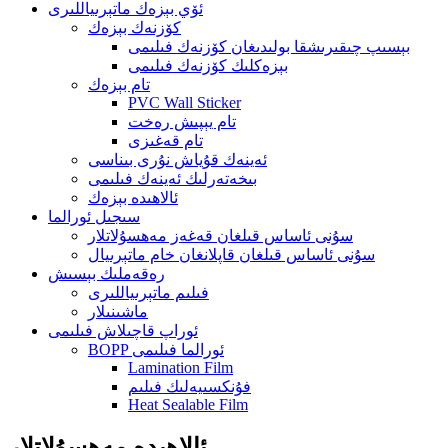
ئۆي بېزەك ماتېرىياللىرى
كۆزنەك بېزەك
بېسىپ چىقىرىشقا بولىدىغان كۆزنەك فىلىمى
بېزەكلىك كۆزنەك فىلىمى
تام بېزەك
PVC Wall Sticker
تام يېپىش رەخت
تام قەغىزى
ئەينەك قۇياش نۇرى بىناسى
بىخەتەرلىك ئەينەك فىلىمى
ئالاھىدە بېزەك
سىجىل ئورالما
سۇنى ئاساس قىلغان قەغەز مەھسۇلاتلار
سۇنى ئاساس قىلغان قاپلانغان خام ماتېرىيال
رەقەملىك بېسىش
فىلىم ماتېرىياللىرى
ماشىنىلار
ئوراپ قاچىلاش فىلىمى
BOPP ئورالما فىلىمى
Lamination Film
فۇنكسىيەلىك فىلىم
Heat Sealable Film
ئالاھىدە مەھسۇلاتلار