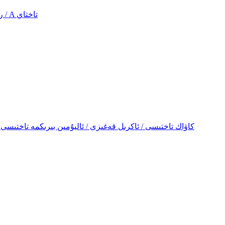
رامكا / تەشۋىقات ساندۇقى ۋە كىتابچە رېشاتكىسى / A تاختاي
PVC كۆپۈك قەغىزى / قەغەز كۆپۈك قەغىزى / PP كاۋاك تاختىسى / ئاكرىل قەغىزى / ئاليۇمىن بىرىكمە تاختىسى