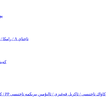
پو
رامكا / تەشۋىقات ساندۇقى ۋە كىتابچە رېشاتكىسى / A تاختاي
كەين
PVC كۆپۈك قەغىزى / قەغەز كۆپۈك قەغىزى / PP كاۋاك تاختىسى / ئاكرىل قەغىزى / ئاليۇمىن بىرىكمە تاختىسى