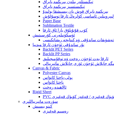
تېكىستلەر بىلەن بىرىكمە بايراق
تېكىستسىز بىرىكمە بايراق
بىرىكمە بايراق قوش يان بېسىشقا بولىدۇ
لىپروپىلېن ئاساسى كۈلرەڭ ئارقا توسۇلۇش
Paper Base
Sublimation Textile
كۆپ قۇتۇپلۇق بازا ئاق ئارقا
ئۈسكۈنىلەرنى كۆرسىتىش
نۇر ساندۇقى ئۈچۈن ئارقا مېدىيا
Backlit PET Series
Backlit PP Series
ئارقا بەت ئۈچۈن رەخت ۋە توقۇمىچىلىق
ىگە چاپلاش ئۈچۈن ئۆزى چاپلاش ماتېرىيالى
Canvas & Fabric
Polyester Canvas
پولى-پاختا كانۋاس
پاختا كانۋاس
ئالاھىدە رەخت
Rigid Sheet
سۈرەت ماتېرىياللىرى
كىنو بېسىش
رەسىم قەغىزى