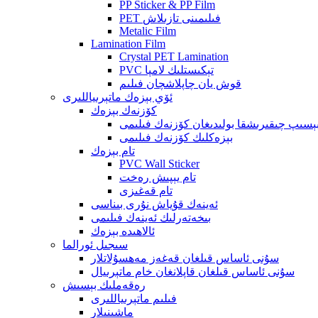
PP Sticker & PP Film
PET فىلىمىنى تازىلاش
Metalic Film
Lamination Film
Crystal PET Lamination
PVC تېكىستلىك لامپا
قوش يان چاپلاشچان فىلىم
ئۆي بېزەك ماتېرىياللىرى
كۆزنەك بېزەك
ېسىپ چىقىرىشقا بولىدىغان كۆزنەك فىلىمى
بېزەكلىك كۆزنەك فىلىمى
تام بېزەك
PVC Wall Sticker
تام يېپىش رەخت
تام قەغىزى
ئەينەك قۇياش نۇرى بىناسى
بىخەتەرلىك ئەينەك فىلىمى
ئالاھىدە بېزەك
سىجىل ئورالما
سۇنى ئاساس قىلغان قەغەز مەھسۇلاتلار
سۇنى ئاساس قىلغان قاپلانغان خام ماتېرىيال
رەقەملىك بېسىش
فىلىم ماتېرىياللىرى
ماشىنىلار