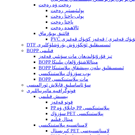
رەخت ۋە رەخت
پولىئېستېر رەخت
پولى-پاختا رەخت
پاختا رەخت
ئالاھىدە رەخت
قاتتىق يوپۇرماق
DTF ئىسسىقلىق ئۆتكۈزۈش يۈرۈشلۈكلىرى
BOPP فىلىمى
تېز قۇرۇتۇلىدىغان مات سۈنئىي قەغەز
BOPP مېتاللاشتۇرۇلغان پىلىنكا
BOPP ئىسسىقلىق بىلەن يېپىشقاق پىلاستىنكا
بوپ سۈزۈك پىلاستىنكىسى
BOPP مات پىلاستىنكىسى
سۇ ئاساسلىق قاپلاش ئورالمىسى
فوتوگرافىيە ماتېرىياللىرى
بېسىش فىلىمى
فوتو قەغەز
PP چاپلاق ۋە PP پىلاستىنكىسى
سۈزۈك PET پىلاستىنكىسى
مېتال فىلىم
لامىناتسىيە پىلاستىنكىسى
كىرىستال PET لامىناتسىيەسى