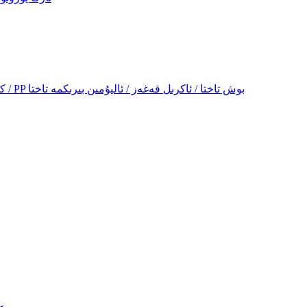
PVC كۆپۈك قەغىزى / قەغەز كۆپۈك قەغىزى / PP بوش تاختا / ئاكرىل قەغەز / ئاليۇمىن بىرىكمە تاختا