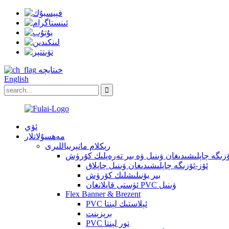
خىتايچە
English
ئۆي
مەھسۇلاتلار
رېكلام ماتېرىياللىرى
ۆزىگە چاپلىشىدىغان ۋىنىل ۋە بىر تەرەپلىك كۆرۈش
ئۆز-ئۆزىگە چاپلىشىدىغان ۋىنىل چاپلاق
بىر يۆنىلىشلىك كۆرۈش
ئۈستى قاپلانغان PVC ۋىنىل
Flex Banner & Brezent
PVC ئېلاستىك لېنتا
برېزېنت
PVC تور لېنتا