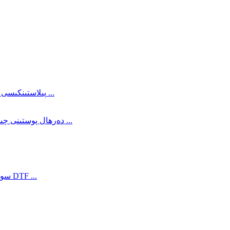
100 um قوش يۈزلۈك سۇ ئاساسلىق قاپلانغان مات DTF پىلاستىنكىسى ...
دەرھال پوستىنى چىقىرىۋېتىدىغان قوش تەرەپلىك سۇ ئاساسلىق مات رەڭلىك ...
سوغۇق پوستى قوش تەرەپلىك سۇ ئاساسلىق قاپلانغان مات DTF ...