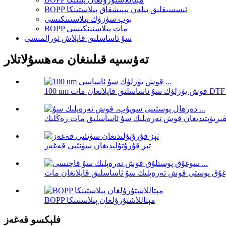
BOPP ئىسسىقلىق بىلەن يېپىشقاق پىلاستىنكا
بوپ سۈزۈك پىلاستىنكىسى
BOPP مات پىلاستىنكىسى
سۇ ئاساسلىق قاپلاش ئورالمىسى
تەۋسىيە قىلىنغان مەھسۇلاتلار
تېز قۇرۇتۇلىدىغان سۈنئىي قەغەز
BOPP مېتاللاشتۇرۇلغان پىلاستىنكا
فلېكسو قەغەز