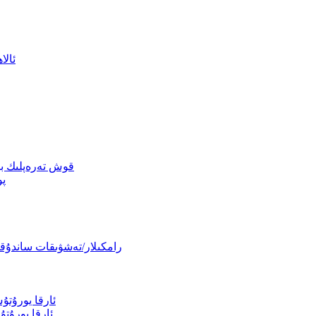
ئالا
قوش تەرەپلىك بېس
پو
رامكىلار/تەشۋىقات ساندۇقلى
ئارقا يورۇت
ئارقا يورۇت