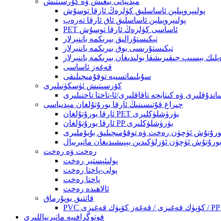
مېدىيانى يىغىش ۋە كۆرسىتىش
پولىپروپىلېن ئاساسلىق كۈلرەڭ ئارقا توسۇش
پولىپروپىلېن ئاساسلىق ئاق ئارقا تەرەپ
PET ئاساسى كۈلرەڭ ئارقا توسۇش
تېكىستۇرالىق بىرىكمە باننېرلار
تېكىستۇرىسى يوق بىرىكمە باننېرلار
ىك بېسىپ چىقىرىشقا بولىدىغان بىرىكمە باننېرلار
قەغەز ئاساسى
سۇبلىماتسىيە توقۇمىچىلىقى
كۆرسىتىش ئۈسكۈنىلىرى
ندۇقلىرى ۋە كىتابچە تاقاقلىرى/ئا-تاختا تاختىلىرى
چىراغ قۇتىسىنىڭ ئارقا يورۇتۇلغان مېدىياسى
ئارقا يورۇتۇلغان PET يۈرۈشلۈكلىرى
ئارقا يورۇتۇلغان PP يۈرۈشلۈكلىرى
يورۇتۇش ئۈچۈن رەخت ۋە توقۇمىچىلىق بۇيۇملىرى
يورۇتۇش ئۈچۈن ئۆزلۈكىدىن يېپىشىدىغان ماتېرىيال
رەخت ۋە رەخت
پولىئېستېر رەخت
پولى-پاختا رەخت
پاختا رەخت
ئالاھىدە رەخت
قاتتىق يوپۇرماق
فوتوگرافىيە ماتېرىياللىرى