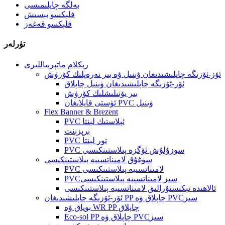
بەلگە چاپلىمىسى
فلېكسو بېسىش
فلېكسو قەغەز
تۈرلەر
رېكلام ماتېرىياللىرى
ئۆز-ئۆزىگە چاپلىشىدىغان ۋىنىل ۋە بىر تەرەپلىك كۆرۈش
ئۆز-ئۆزىگە چاپلىشىدىغان ۋىنىل چاپلاق
بىر يۆنىلىشلىك كۆرۈش
ئۈستى قاپلانغان PVC ۋىنىل
Flex Banner & Brezent
PVC ئېلاستىك لېنتا
برېزېنت
PVC تور لېنتا
PVC سوزۇلۇش ئۆگزە پىلاستىنكىسى
سوغۇق لامىناتسىيە پىلاستىنكىسى
PVC لامىناتسىيە پىلاستىنكىسى
PVCسىز لامىناتسىيە پىلاستىنكىسى
ئالاھىدە تېكىستۇرالىق لامىناتسىيە پىلاستىنكىسى
ئۆز-ئۆزىگە چاپلىشىدىغان PP چاپلاق ۋە PVCسىز
بوياق ۋە WR PP چاپلاق
Eco-sol PP چاپلاق ۋە PVCسىز