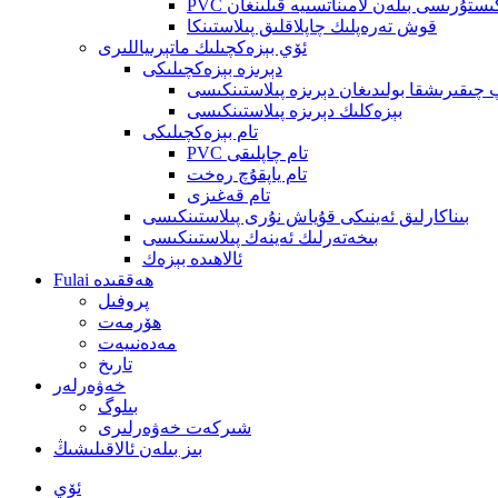
 تېكىستۇرىسى بىلەن لامىناتسىيە قىلىنغان
قوش تەرەپلىك چاپلاقلىق پىلاستىنكا
ئۆي بېزەكچىلىك ماتېرىياللىرى
دېرىزە بېزەكچىلىكى
چىقىرىشقا بولىدىغان دېرىزە پىلاستىنكىسى
بېزەكلىك دېرىزە پىلاستىنكىسى
تام بېزەكچىلىكى
PVC تام چاپلىقى
تام ياپقۇچ رەخت
تام قەغىزى
بىناكارلىق ئەينىكى قۇياش نۇرى پىلاستىنكىسى
بىخەتەرلىك ئەينەك پىلاستىنكىسى
ئالاھىدە بېزەك
Fulai ھەققىدە
پروفىل
ھۆرمەت
مەدەنىيەت
تارىخ
خەۋەرلەر
بىلوگ
شىركەت خەۋەرلىرى
بىز بىلەن ئالاقىلىشىڭ
ئۆي