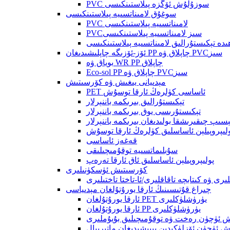
PVC سوزۇلۇش ئۆگزە پىلاستىنكىسى
سوغۇق لامىناتسىيە پىلاستىنكىسى
PVC لامىناتسىيە پىلاستىنكىسى
PVCسىز لامىناتسىيە پىلاستىنكىسى
ھىدە تېكىستۇرالىق لامىناتسىيە پىلاستىنكىسى
ئۆز-ئۆزىگە چاپلىشىدىغان PP چاپلاق ۋە PVCسىز
بوياق ۋە WR PP چاپلاق
Eco-sol PP چاپلاق ۋە PVCسىز
مېدىيانى يىغىش ۋە كۆرسىتىش
PET ئاساسى كۈلرەڭ ئارقا توسۇش
تېكىستۇرالىق بىرىكمە باننېرلار
تېكىستۇرىسى يوق بىرىكمە باننېرلار
ىپ چىقىرىشقا بولىدىغان بىرىكمە باننېرلار
لىپروپىلېن ئاساسلىق كۈلرەڭ ئارقا توسۇش
قەغەز ئاساسى
سۇبلىماتسىيە توقۇمىچىلىقى
پولىپروپىلېن ئاساسلىق ئاق ئارقا تەرەپ
كۆرسىتىش ئۈسكۈنىلىرى
رى ۋە كىتابچە تاقاقلىرى/ئا-تاختا تاختىلىرى
چىراغ قۇتىسىنىڭ ئارقا يورۇتۇلغان مېدىياسى
ئارقا يورۇتۇلغان PET يۈرۈشلۈكلىرى
ئارقا يورۇتۇلغان PP يۈرۈشلۈكلىرى
ۇش ئۈچۈن رەخت ۋە توقۇمىچىلىق بۇيۇملىرى
ۇش ئۈچۈن ئۆزلۈكىدىن يېپىشىدىغان ماتېرىيال