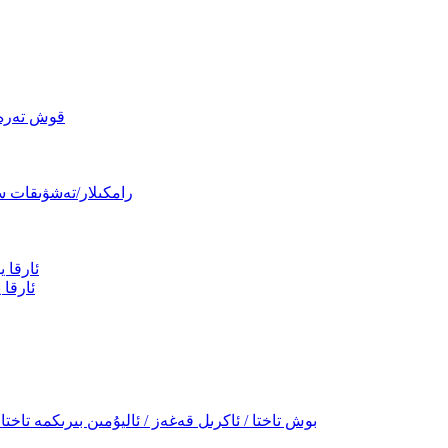
قوش تەرەپل
رامكىلار/تەشۋىقات سا
ئارقا 
ئارقا 
PVC كۆپۈك قەغىزى / قەغەز كۆپۈك قەغىزى / PP بوش تاختا / ئاكرىل قەغەز / ئاليۇمىن بىرىكمە تاختا