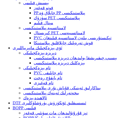
بېسىش فىلىمى
فوتو قەغەز
PP چاپلاق ۋە PP پىلاستىنكىسى
سۈزۈك PET پىلاستىنكىسى
مېتال فىلىم
لامىناتسىيە پىلاستىنكىسى
كىرىستال PET لامىناتسىيەسى
PVC تېكىستۇرىسى بىلەن لامىناتسىيە قىلىنغان
قوش تەرەپلىك چاپلاقلىق پىلاستىنكا
ئۆي بېزەكچىلىك ماتېرىياللىرى
دېرىزە بېزەكچىلىكى
بېسىپ چىقىرىشقا بولىدىغان دېرىزە پىلاستىنكىسى
بېزەكلىك دېرىزە پىلاستىنكىسى
تام بېزەكچىلىكى
PVC تام چاپلىقى
تام ياپقۇچ رەخت
تام قەغىزى
بىناكارلىق ئەينىكى قۇياش نۇرى پىلاستىنكىسى
بىخەتەرلىك ئەينەك پىلاستىنكىسى
ئالاھىدە بېزەك
DTF ئىسسىقلىق ئۆتكۈزۈش يۈرۈشلۈكلىرى
BOPP فىلىمى
تېز قۇرۇتۇلىدىغان مات سۈنئىي قەغەز
BOPP مېتاللاشتۇرۇلغان پىلىنكا