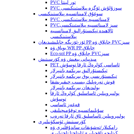
PVC تور لېنتا
PVC سوزۇلۇش ئۆگزە پىلاستىنكىسى
سوغۇق لامىناتسىيە پىلاستىنكىسى
PVC لامىناتسىيە پىلاستىنكىسى
PVCسىز لامىناتسىيە پىلاستىنكىسى
ئالاھىدە تېكىستۇرالىق لامىناتسىيە
پىلاستىنكىسى
ئۆز-ئۆزىگە چاپلىشىدىغان PP چاپلاق ۋە PVCسىز
بوياق ۋە WR PP چاپلاق
Eco-sol PP چاپلاق ۋە PVCسىز
مېدىيانى يىغىش ۋە كۆرسىتىش
PET ئاساسى كۈلرەڭ ئارقا توسۇش
تېكىستۇرالىق بىرىكمە باننېرلار
تېكىستۇرىسى يوق بىرىكمە باننېرلار
قوش تەرەپلىك بېسىپ چىقىرىشقا
بولىدىغان بىرىكمە باننېرلار
پولىپروپىلېن ئاساسلىق كۈلرەڭ ئارقا
توسۇش
قەغەز ئاساسى
سۇبلىماتسىيە توقۇمىچىلىقى
پولىپروپىلېن ئاساسلىق ئاق ئارقا تەرەپ
كۆرسىتىش ئۈسكۈنىلىرى
رامكىلار/تەشۋىقات ساندۇقلىرى ۋە
كىتابچە تاقچىلىرى/ئا-تاختا تاختىلىرى