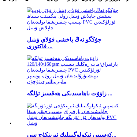
جۇڭگو ئەڭ ياخشى فۇلاي ۋىنىل
فاكتورى ...
زاۋۇت باھاسىدىكى ھەقسىز ئۈلگە ...
كەسپىي ئېكولوگىيىلىك ئېرىتكۈچ سې...