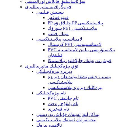
سۇ ئاساسلىق قاپلاش ئورالمىسى
فوتوگرافىيە ماتېرىياللىرى
بېسىش فىلىمى
فوتو قەغەز
PP چاپلاق ۋە PP پىلاستىنكىسى
سۈزۈك PET پىلاستىنكىسى
مېتال فىلىم
لامىناتسىيە پىلاستىنكىسى
كرىستال PET لامىناتسىيەسى
PVC تېكىستۇرىسى بىلەن لامىناتسىيە
قىلىنغان
قوش تەرەپلىك چاپلاقلىق پىلاستىنكا
ئۆي بېزەكچىلىك ماتېرىياللىرى
دېرىزە بېزەكچىلىكى
بېسىپ چىقىرىشقا بولىدىغان دېرىزە
پىلاستىنكىسى
بېزەكلىك دېرىزە پىلاستىنكىسى
تام بېزەكچىلىكى
PVC تام چاپلىقى
تام ياپقۇچ رەخت
تام قەغىزى
بىناكارلىق ئەينەك قۇياش پەردىسى
بىخەتەرلىك ئەينەك پىلاستىنكىسى
ئالاھىدە بېزەك