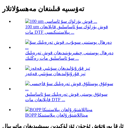
تەۋسىيە قىلىنغان مەھسۇلاتلار
100 um قوش يۈزلۈك سۇ ئاساسلىق قاپلانغان
مات DTF پىلاستىنكىسى ...
دەرھال پوستىنى چىقىرىۋېتىدىغان قوش تەرەپلىك
سۇ ئاساسلىق مات رەڭلىك ...
تېز قۇرۇتۇلىدىغان سۈنئىي قەغەز
سوغۇق پوستى قوش تەرەپلىك سۇ ئاساسلىق
قاپلانغان مات DTF ...
BOPP مېتاللاشتۇرۇلغان پىلاستىنكا
ئارقا يورۇتۇش ئۈچۈن ئۆزلۈكىدىن يېپىشىدىغان ماتېرىيال