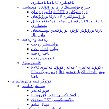
تاقچىلىرى/ئا-تاختا تاختىلىرى
چىراغ قۇتىسىنىڭ ئارقا يورۇتۇلغان مېدىياسى
ئارقا يورۇتۇلغان PET يۈرۈشلۈكلىرى
ئارقا يورۇتۇلغان PP يۈرۈشلۈكلىرى
ئارقا يورۇتۇش ئۈچۈن رەخت ۋە توقۇمىچىلىق
بۇيۇملىرى
ئارقا يورۇتۇش ئۈچۈن ئۆزلۈكىدىن يېپىشىدىغان
ماتېرىيال
رەخت ۋە رەخت
پولىئېستېر رەخت
پولى-پاختا رەخت
پاختا رەخت
ئالاھىدە رەخت
قاتتىق يوپۇق
PVC كۆپۈك قەغىزى / قەغەز كۆپۈك قەغىزى /
PP بوش تاختا / ئاكرىل قەغەز / ئاليۇمىن بىرىكمە
تاختا
فوتوگرافىيە ماتېرىياللىرى
بېسىش فىلىمى
فوتو قەغەز
PP چاپلاق ۋە PP پىلاستىنكىسى
سۈزۈك PET پىلاستىنكىسى
مېتال فىلىم
لامىناتسىيە پىلاستىنكىسى