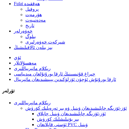
Fulai ھەققىدە
پروفىل
ھۆرمەت
مەدەنىيەت
تارىخ
خەۋەرلەر
بىلوگ
شىركەت خەۋەرلىرى
بىز بىلەن ئالاقىلىشىڭ
ئۆي
مەھسۇلاتلار
رېكلام ماتېرىياللىرى
چىراغ قۇتىسىنىڭ ئارقا يورۇتۇلغان مېدىياسى
ئارقا يورۇتۇش ئۈچۈن ئۆزلۈكىدىن يېپىشىدىغان ماتېرىيال
تۈرلەر
رېكلام ماتېرىياللىرى
ئۆز-ئۆزىگە چاپلىشىدىغان ۋىنىل ۋە بىر تەرەپلىك كۆرۈش
ئۆز-ئۆزىگە چاپلىشىدىغان ۋىنىل چاپلاق
بىر يۆنىلىشلىك كۆرۈش
ئۈستى قاپلانغان PVC ۋىنىل