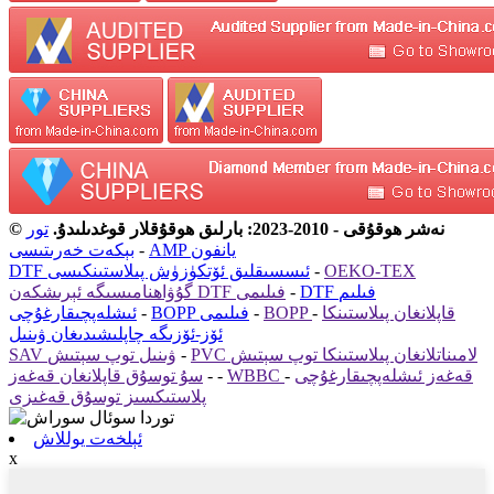
© نەشر ھوقۇقى - 2010-2023: بارلىق ھوقۇقلار قوغدىلىدۇ.
تور
AMP يانفون
-
بېكەت خەرىتىسى
OEKO-TEX
-
DTF ئىسسىقلىق ئۆتكۈزۈش پىلاستىنكىسى
DTF فىلىم
-
گۇۋاھنامىسىگە ئېرىشكەن DTF فىلىمى
BOPP قاپلانغان پىلاستىنكا
-
-
BOPP فىلىمى
-
ئىشلەپچىقارغۇچى
ئۆز-ئۆزىگە چاپلىشىدىغان ۋىنىل
PVC لامىناتلانغان پىلاستىنكا توپ سېتىش
-
SAV ۋىنىل توپ سېتىش
WBBC قەغەز ئىشلەپچىقارغۇچى
-
-
-
سۇ توسۇق قاپلانغان قەغەز
پلاستىكسىز توسۇق قەغىزى
ئېلخەت يوللاش
x