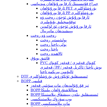
چىراغ قۇتىسىنىڭ ئارقا يورۇتۇلغان مېدىياسى
ئارقا يورۇتۇلغان PET يۈرۈشلۈكلىرى
ئارقا يورۇتۇلغان PP يۈرۈشلۈكلىرى
ئارقا يورۇتۇش ئۈچۈن رەخت ۋە
توقۇمىچىلىق بۇيۇملىرى
ئارقا يورۇتۇش ئۈچۈن ئۆزلۈكىدىن
يېپىشىدىغان ماتېرىيال
رەخت ۋە رەخت
پولىئېستېر رەخت
پولى-پاختا رەخت
پاختا رەخت
ئالاھىدە رەخت
قاتتىق يوپۇق
PVC كۆپۈك قەغىزى / قەغەز كۆپۈك
قەغىزى / PP بوش تاختا / ئاكرىل قەغەز /
ئاليۇمىن بىرىكمە تاختا
DTF ئىسسىقلىق ئۆتكۈزۈش يۈرۈشلۈكلىرى
BOPP فىلىمى
تېز قۇرۇتۇلىدىغان مات سۈنئىي قەغەز
BOPP مېتاللاشتۇرۇلغان پىلىنكا
BOPP ئىسسىقلىق بىلەن يېپىشقاق پىلاستىنكا
بوپ سۈزۈك پىلاستىنكىسى
BOPP مات پىلاستىنكىسى