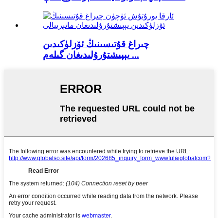
چىراغ قۇتىسىنىڭ ئۆزلۈكىدىن
يېپىشتۇرۇلىدىغان گىلەم ...