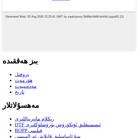
بىز ھەققىدە
پروفىل
ھۆرمەت
مەدەنىيەت
تارىخ
مەھسۇلاتلار
رېكلام ماتېرىياللىرى
DTF ئىسسىقلىق ئۆتكۈزۈش يۈرۈشلۈكلىرى
BOPP فىلىمى
سۇ ئاساسلىق قاپلاش ئورالمىسى