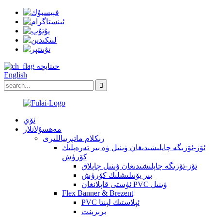
خىتايچە
English
ئۆي
مەھسۇلاتلار
رېكلام ماتېرىياللىرى
ئۆز-ئۆزىگە چاپلىشىدىغان ۋىنىل ۋە بىر تەرەپلىك
كۆرۈش
ئۆز-ئۆزىگە چاپلىشىدىغان ۋىنىل چاپلاق
بىر يۆنىلىشلىك كۆرۈش
ئۈستى قاپلانغان PVC ۋىنىل
Flex Banner & Brezent
PVC ئېلاستىك لېنتا
برېزېنت