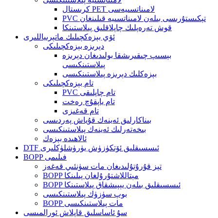
كرىستال PET لامىناتسىيەسى
PVC تېكىستۇرىسى بىلەن لامىناتسىيە قىلىنغان
قوش تەرەپلىك چاپلاقلىق پىلاستىنكا
ئۆي بېزەكچىلىك ماتېرىياللىرى
دېرىزە بېزەكچىلىكى
بېسىپ چىقىرىشقا بولىدىغان دېرىزە
پىلاستىنكىسى
بېزەكلىك دېرىزە پىلاستىنكىسى
تام بېزەكچىلىكى
PVC تام چاپلىقى
تام ياپقۇچ رەخت
تام قەغىزى
بىناكارلىق ئەينەك قۇياش پەردىسى
بىخەتەرلىك ئەينەك پىلاستىنكىسى
ئالاھىدە بېزەك
DTF ئىسسىقلىق ئۆتكۈزۈش يۈرۈشلۈكلىرى
BOPP فىلىمى
تېز قۇرۇتۇلىدىغان مات سۈنئىي قەغەز
BOPP مېتاللاشتۇرۇلغان پىلىنكا
BOPP ئىسسىقلىق بىلەن يېپىشقاق پىلاستىنكا
بوپ سۈزۈك پىلاستىنكىسى
BOPP مات پىلاستىنكىسى
سۇ ئاساسلىق قاپلاش ئورالمىسى