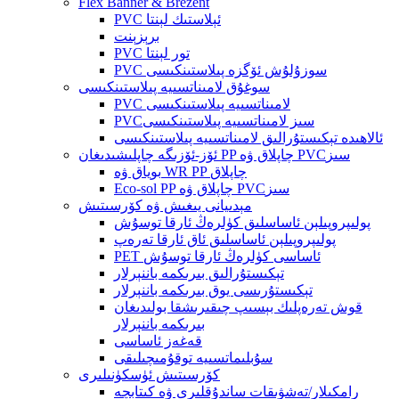
Flex Banner & Brezent
PVC ئېلاستىك لېنتا
برېزېنت
PVC تور لېنتا
PVC سوزۇلۇش ئۆگزە پىلاستىنكىسى
سوغۇق لامىناتسىيە پىلاستىنكىسى
PVC لامىناتسىيە پىلاستىنكىسى
PVCسىز لامىناتسىيە پىلاستىنكىسى
ئالاھىدە تېكىستۇرالىق لامىناتسىيە پىلاستىنكىسى
ئۆز-ئۆزىگە چاپلىشىدىغان PP چاپلاق ۋە PVCسىز
بوياق ۋە WR PP چاپلاق
Eco-sol PP چاپلاق ۋە PVCسىز
مېدىيانى يىغىش ۋە كۆرسىتىش
پولىپروپىلېن ئاساسلىق كۈلرەڭ ئارقا توسۇش
پولىپروپىلېن ئاساسلىق ئاق ئارقا تەرەپ
PET ئاساسى كۈلرەڭ ئارقا توسۇش
تېكىستۇرالىق بىرىكمە باننېرلار
تېكىستۇرىسى يوق بىرىكمە باننېرلار
قوش تەرەپلىك بېسىپ چىقىرىشقا بولىدىغان
بىرىكمە باننېرلار
قەغەز ئاساسى
سۇبلىماتسىيە توقۇمىچىلىقى
كۆرسىتىش ئۈسكۈنىلىرى
رامكىلار/تەشۋىقات ساندۇقلىرى ۋە كىتابچە