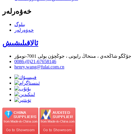
خەۋەرلەر
بىلوگ
خەۋەرلەر
ئالاقىلىشىش
جۇڭگو شاڭخەي ، مىنخاڭ رايونى ، جوڭچۈن يولى 7001-نومۇر
0086-(0)21-67658146
henry.wang@fulai.com.cn