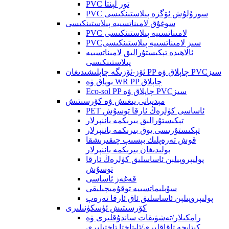
PVC تور لېنتا
PVC سوزۇلۇش ئۆگزە پىلاستىنكىسى
سوغۇق لامىناتسىيە پىلاستىنكىسى
PVC لامىناتسىيە پىلاستىنكىسى
PVCسىز لامىناتسىيە پىلاستىنكىسى
ئالاھىدە تېكىستۇرالىق لامىناتسىيە
پىلاستىنكىسى
ئۆز-ئۆزىگە چاپلىشىدىغان PP چاپلاق ۋە PVCسىز
بوياق ۋە WR PP چاپلاق
Eco-sol PP چاپلاق ۋە PVCسىز
مېدىيانى يىغىش ۋە كۆرسىتىش
PET ئاساسى كۈلرەڭ ئارقا توسۇش
تېكىستۇرالىق بىرىكمە باننېرلار
تېكىستۇرىسى يوق بىرىكمە باننېرلار
قوش تەرەپلىك بېسىپ چىقىرىشقا
بولىدىغان بىرىكمە باننېرلار
پولىپروپىلېن ئاساسلىق كۈلرەڭ ئارقا
توسۇش
قەغەز ئاساسى
سۇبلىماتسىيە توقۇمىچىلىقى
پولىپروپىلېن ئاساسلىق ئاق ئارقا تەرەپ
كۆرسىتىش ئۈسكۈنىلىرى
رامكىلار/تەشۋىقات ساندۇقلىرى ۋە
كىتابچە تاقاقلىرى/ئا-تاختا تاختىلىرى