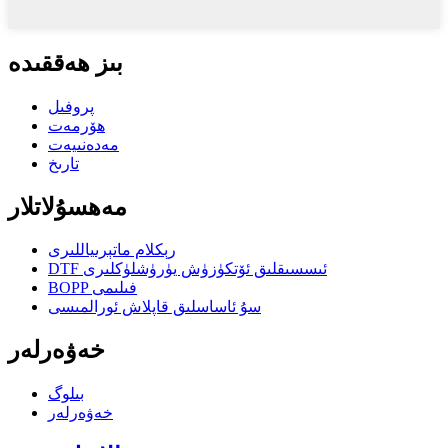
بىز ھەققىدە
پروفىل
ھۆرمەت
مەدەنىيەت
تارىخ
مەھسۇلاتلار
رېكلام ماتېرىياللىرى
DTF ئىسسىقلىق ئۆتكۈزۈش يۈرۈشلۈكلىرى
BOPP فىلىمى
سۇ ئاساسلىق قاپلاش ئورالمىسى
خەۋەرلەر
بىلوگ
خەۋەرلەر