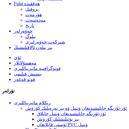
Fulai ھەققىدە
پروفىل
ھۆرمەت
مەدەنىيەت
تارىخ
خەۋەرلەر
بىلوگ
شىركەت خەۋەرلىرى
بىز بىلەن ئالاقىلىشىڭ
ئۆي
مەھسۇلاتلار
فوتوگرافىيە ماتېرىياللىرى
بېسىش فىلىمى
فوتو قەغەز
تۈرلەر
رېكلام ماتېرىياللىرى
ئۆز-ئۆزىگە چاپلىشىدىغان ۋىنىل ۋە بىر تەرەپلىك كۆرۈش
ئۆز-ئۆزىگە چاپلىشىدىغان ۋىنىل چاپلاق
بىر يۆنىلىشلىك كۆرۈش
ئۈستى قاپلانغان PVC ۋىنىل