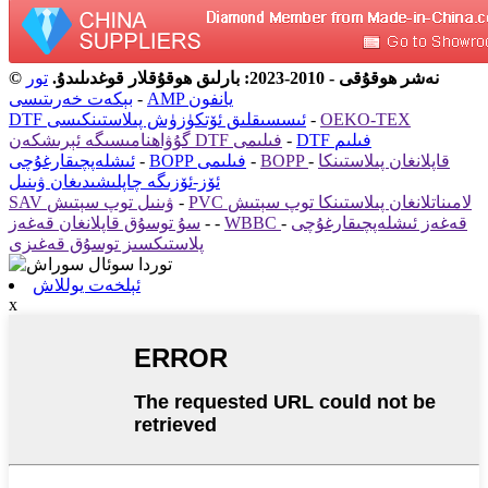
© نەشر ھوقۇقى - 2010-2023: بارلىق ھوقۇقلار قوغدىلىدۇ.
تور
AMP يانفون
-
بېكەت خەرىتىسى
OEKO-TEX
-
DTF ئىسسىقلىق ئۆتكۈزۈش پىلاستىنكىسى
DTF فىلىم
-
گۇۋاھنامىسىگە ئېرىشكەن DTF فىلىمى
BOPP قاپلانغان پىلاستىنكا
-
-
BOPP فىلىمى
-
ئىشلەپچىقارغۇچى
ئۆز-ئۆزىگە چاپلىشىدىغان ۋىنىل
PVC لامىناتلانغان پىلاستىنكا توپ سېتىش
-
SAV ۋىنىل توپ سېتىش
WBBC قەغەز ئىشلەپچىقارغۇچى
-
-
-
سۇ توسۇق قاپلانغان قەغەز
پلاستىكسىز توسۇق قەغىزى
ئېلخەت يوللاش
x