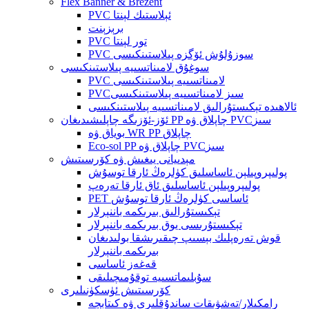
Flex Banner & Brezent
PVC ئېلاستىك لېنتا
برېزېنت
PVC تور لېنتا
PVC سوزۇلۇش ئۆگزە پىلاستىنكىسى
سوغۇق لامىناتسىيە پىلاستىنكىسى
PVC لامىناتسىيە پىلاستىنكىسى
PVCسىز لامىناتسىيە پىلاستىنكىسى
ئالاھىدە تېكىستۇرالىق لامىناتسىيە پىلاستىنكىسى
ئۆز-ئۆزىگە چاپلىشىدىغان PP چاپلاق ۋە PVCسىز
بوياق ۋە WR PP چاپلاق
Eco-sol PP چاپلاق ۋە PVCسىز
مېدىيانى يىغىش ۋە كۆرسىتىش
پولىپروپىلېن ئاساسلىق كۈلرەڭ ئارقا توسۇش
پولىپروپىلېن ئاساسلىق ئاق ئارقا تەرەپ
PET ئاساسى كۈلرەڭ ئارقا توسۇش
تېكىستۇرالىق بىرىكمە باننېرلار
تېكىستۇرىسى يوق بىرىكمە باننېرلار
قوش تەرەپلىك بېسىپ چىقىرىشقا بولىدىغان
بىرىكمە باننېرلار
قەغەز ئاساسى
سۇبلىماتسىيە توقۇمىچىلىقى
كۆرسىتىش ئۈسكۈنىلىرى
رامكىلار/تەشۋىقات ساندۇقلىرى ۋە كىتابچە