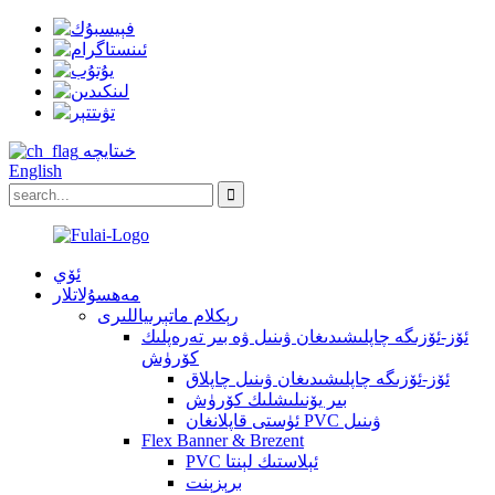
خىتايچە
English
ئۆي
مەھسۇلاتلار
رېكلام ماتېرىياللىرى
ئۆز-ئۆزىگە چاپلىشىدىغان ۋىنىل ۋە بىر تەرەپلىك
كۆرۈش
ئۆز-ئۆزىگە چاپلىشىدىغان ۋىنىل چاپلاق
بىر يۆنىلىشلىك كۆرۈش
ئۈستى قاپلانغان PVC ۋىنىل
Flex Banner & Brezent
PVC ئېلاستىك لېنتا
برېزېنت