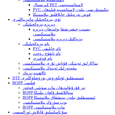
كىرىستال PET لامىناتسىيەسى
PVC تېكىستۇرىسى بىلەن لامىناتسىيە قىلىنغان
قوش تەرەپلىك چاپلاقلىق پىلاستىنكا
ئۆي بېزەكچىلىك ماتېرىياللىرى
دېرىزە بېزەكچىلىكى
بېسىپ چىقىرىشقا بولىدىغان دېرىزە
پىلاستىنكىسى
بېزەكلىك دېرىزە پىلاستىنكىسى
تام بېزەكچىلىكى
PVC تام چاپلىقى
تام ياپقۇچ رەخت
تام قەغىزى
بىناكارلىق ئەينىكى قۇياش نۇرى پىلاستىنكىسى
بىخەتەرلىك ئەينەك پىلاستىنكىسى
ئالاھىدە بېزەك
DTF ئىسسىقلىق ئۆتكۈزۈش يۈرۈشلۈكلىرى
BOPP فىلىمى
تېز قۇرۇتۇلىدىغان مات سۈنئىي قەغەز
BOPP مېتاللاشتۇرۇلغان پىلىنكا
BOPP ئىسسىقلىق بىلەن يېپىشقاق پىلاستىنكا
بوپ سۈزۈك پىلاستىنكىسى
BOPP مات پىلاستىنكىسى
سۇ ئاساسلىق قاپلاش ئورالمىسى