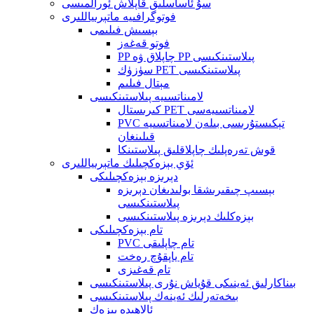
سۇ ئاساسلىق قاپلاش ئورالمىسى
فوتوگرافىيە ماتېرىياللىرى
بېسىش فىلىمى
فوتو قەغەز
PP چاپلاق ۋە PP پىلاستىنكىسى
سۈزۈك PET پىلاستىنكىسى
مېتال فىلىم
لامىناتسىيە پىلاستىنكىسى
كىرىستال PET لامىناتسىيەسى
PVC تېكىستۇرىسى بىلەن لامىناتسىيە
قىلىنغان
قوش تەرەپلىك چاپلاقلىق پىلاستىنكا
ئۆي بېزەكچىلىك ماتېرىياللىرى
دېرىزە بېزەكچىلىكى
بېسىپ چىقىرىشقا بولىدىغان دېرىزە
پىلاستىنكىسى
بېزەكلىك دېرىزە پىلاستىنكىسى
تام بېزەكچىلىكى
PVC تام چاپلىقى
تام ياپقۇچ رەخت
تام قەغىزى
بىناكارلىق ئەينىكى قۇياش نۇرى پىلاستىنكىسى
بىخەتەرلىك ئەينەك پىلاستىنكىسى
ئالاھىدە بېزەك