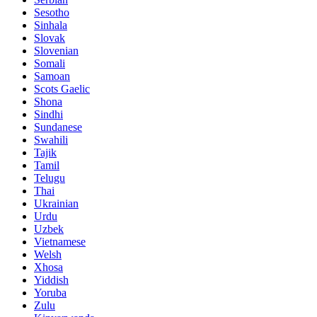
Sesotho
Sinhala
Slovak
Slovenian
Somali
Samoan
Scots Gaelic
Shona
Sindhi
Sundanese
Swahili
Tajik
Tamil
Telugu
Thai
Ukrainian
Urdu
Uzbek
Vietnamese
Welsh
Xhosa
Yiddish
Yoruba
Zulu