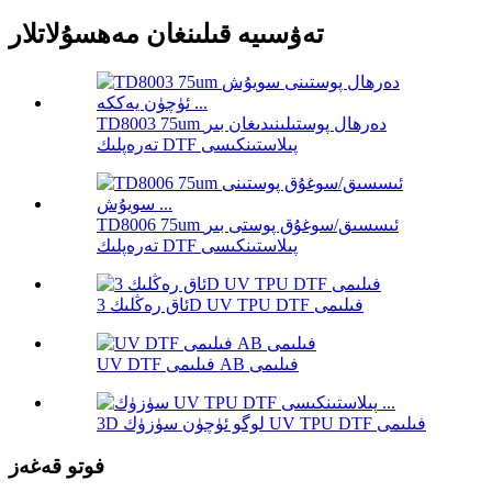
تەۋسىيە قىلىنغان مەھسۇلاتلار
TD8003 75um دەرھال پوستىلىنىدىغان بىر
تەرەپلىك DTF پىلاستىنكىسى
TD8006 75um ئىسسىق/سوغۇق پوستى بىر
تەرەپلىك DTF پىلاستىنكىسى
ئاق رەڭلىك 3D UV TPU DTF فىلىمى
UV DTF فىلىمى AB فىلىمى
3D لوگو ئۈچۈن سۈزۈك UV TPU DTF فىلىمى
فوتو قەغەز