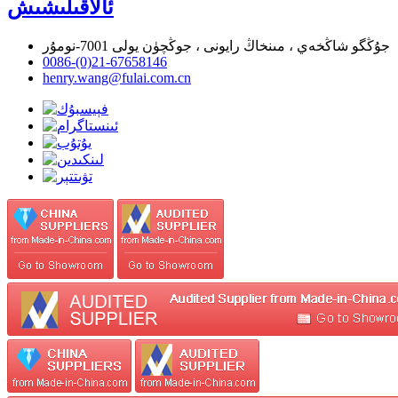
ئالاقىلىشىش
جۇڭگو شاڭخەي ، مىنخاڭ رايونى ، جوڭچۈن يولى 7001-نومۇر
0086-(0)21-67658146
henry.wang@fulai.com.cn