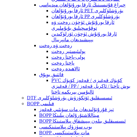
چىراغ قۇتىسىنىڭ ئارقا يورۇتۇلغان مېدىياسى
ئارقا يورۇتۇلغان PET يۈرۈشلۈكلىرى
ئارقا يورۇتۇلغان PP يۈرۈشلۈكلىرى
ئارقا يورۇتۇش ئۈچۈن رەخت ۋە
توقۇمىچىلىق بۇيۇملىرى
ئارقا يورۇتۇش ئۈچۈن ئۆزلۈكىدىن
يېپىشىدىغان ماتېرىيال
رەخت ۋە رەخت
پولىئېستېر رەخت
پولى-پاختا رەخت
پاختا رەخت
ئالاھىدە رەخت
قاتتىق يوپۇق
PVC كۆپۈك قەغىزى / قەغەز كۆپۈك
قەغىزى / PP بوش تاختا / ئاكرىل قەغەز /
ئاليۇمىن بىرىكمە تاختا
DTF ئىسسىقلىق ئۆتكۈزۈش يۈرۈشلۈكلىرى
BOPP فىلىمى
تېز قۇرۇتۇلىدىغان مات سۈنئىي قەغەز
BOPP مېتاللاشتۇرۇلغان پىلىنكا
BOPP ئىسسىقلىق بىلەن يېپىشقاق پىلاستىنكا
بوپ سۈزۈك پىلاستىنكىسى
BOPP مات پىلاستىنكىسى