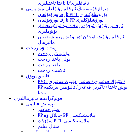
تاقاقلىرى/ئا-تاختا تاختىلىرى
چىراغ قۇتىسىنىڭ ئارقا يورۇتۇلغان مېدىياسى
ئارقا يورۇتۇلغان PET يۈرۈشلۈكلىرى
ئارقا يورۇتۇلغان PP يۈرۈشلۈكلىرى
ئارقا يورۇتۇش ئۈچۈن رەخت ۋە توقۇمىچىلىق
بۇيۇملىرى
ئارقا يورۇتۇش ئۈچۈن ئۆزلۈكىدىن يېپىشىدىغان
ماتېرىيال
رەخت ۋە رەخت
پولىئېستېر رەخت
پولى-پاختا رەخت
پاختا رەخت
ئالاھىدە رەخت
قاتتىق يوپۇق
PVC كۆپۈك قەغىزى / قەغەز كۆپۈك قەغىزى /
PP بوش تاختا / ئاكرىل قەغەز / ئاليۇمىن بىرىكمە
تاختا
فوتوگرافىيە ماتېرىياللىرى
بېسىش فىلىمى
فوتو قەغەز
PP چاپلاق ۋە PP پىلاستىنكىسى
سۈزۈك PET پىلاستىنكىسى
مېتال فىلىم
لامىناتسىيە پىلاستىنكىسى