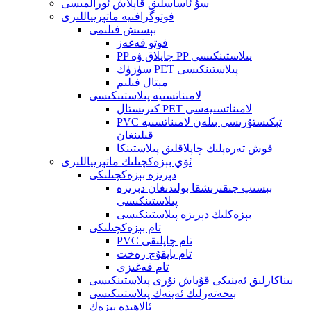
سۇ ئاساسلىق قاپلاش ئورالمىسى
فوتوگرافىيە ماتېرىياللىرى
بېسىش فىلىمى
فوتو قەغەز
PP چاپلاق ۋە PP پىلاستىنكىسى
سۈزۈك PET پىلاستىنكىسى
مېتال فىلىم
لامىناتسىيە پىلاستىنكىسى
كىرىستال PET لامىناتسىيەسى
PVC تېكىستۇرىسى بىلەن لامىناتسىيە
قىلىنغان
قوش تەرەپلىك چاپلاقلىق پىلاستىنكا
ئۆي بېزەكچىلىك ماتېرىياللىرى
دېرىزە بېزەكچىلىكى
بېسىپ چىقىرىشقا بولىدىغان دېرىزە
پىلاستىنكىسى
بېزەكلىك دېرىزە پىلاستىنكىسى
تام بېزەكچىلىكى
PVC تام چاپلىقى
تام ياپقۇچ رەخت
تام قەغىزى
بىناكارلىق ئەينىكى قۇياش نۇرى پىلاستىنكىسى
بىخەتەرلىك ئەينەك پىلاستىنكىسى
ئالاھىدە بېزەك