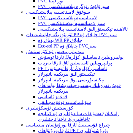
PVC تور لېنتا
PVC سوزۇلۇش ئۆگزە پىلاستىنكىسى
سوغۇق لامىناتسىيە پىلاستىنكىسى
PVC لامىناتسىيە پىلاستىنكىسى
PVCسىز لامىناتسىيە پىلاستىنكىسى
ئالاھىدە تېكىستۇرالىق لامىناتسىيە پىلاستىنكىسى
ئۆز-ئۆزىگە چاپلىشىدىغان PP چاپلاق ۋە PVCسىز
بوياق ۋە WR PP چاپلاق
Eco-sol PP چاپلاق ۋە PVCسىز
مېدىيانى يىغىش ۋە كۆرسىتىش
پولىپروپىلېن ئاساسلىق كۈلرەڭ ئارقا توسۇش
پولىپروپىلېن ئاساسلىق ئاق ئارقا تەرەپ
PET ئاساسى كۈلرەڭ ئارقا توسۇش
تېكىستۇرالىق بىرىكمە باننېرلار
تېكىستۇرىسى يوق بىرىكمە باننېرلار
قوش تەرەپلىك بېسىپ چىقىرىشقا بولىدىغان
بىرىكمە باننېرلار
قەغەز ئاساسى
سۇبلىماتسىيە توقۇمىچىلىقى
كۆرسىتىش ئۈسكۈنىلىرى
رامكىلار/تەشۋىقات ساندۇقلىرى ۋە كىتابچە
تاقاقلىرى/ئا-تاختا تاختىلىرى
چىراغ قۇتىسىنىڭ ئارقا يورۇتۇلغان مېدىياسى
ئارقا يورۇتۇلغان PET يۈرۈشلۈكلىرى