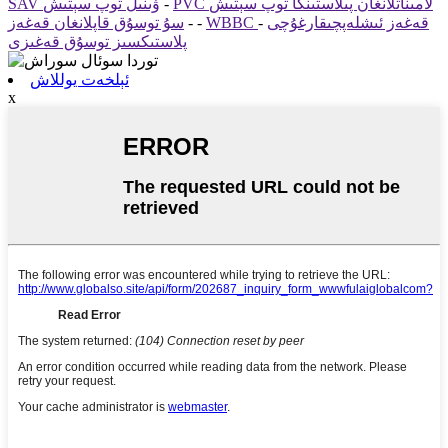
PVC لامىناتلانغان پىلاستىنكا توپ سېتىش
-
SAV ۋىنىل توپ سېتىش
WBBC قەغەز ئىشلەپچىقارغۇچى
-
-
-
سۇ توسۇق قاپلانغان قەغەز
پلاستىكسىز توسۇق قەغىزى
ئېلخەت يوللاش
x