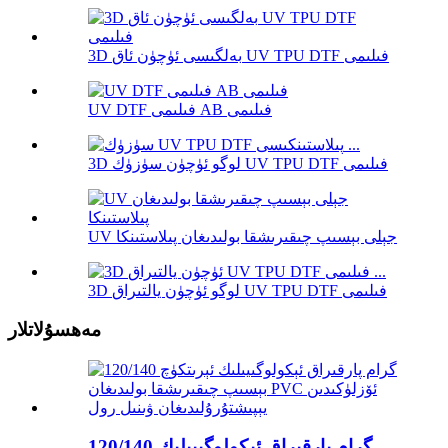
3D بەلگىسى ئۈچۈن ئاق UV TPU DTF فىلىمى
UV DTF فىلىمى AB فىلىمى
3D لوگو ئۈچۈن سۈزۈك UV TPU DTF فىلىمى
UV جېلى بېسىپ چىقىرىشقا بولىدىغان پىلاستىنكا
3D لوگو ئۈچۈن يالتىراق UV TPU DTF فىلىمى
مەھسۇلاتلار
120/140 گرام پارقىراق ئېكولوگىيىلىك