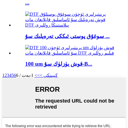
...
سوغۇق پوستى ئىككى تەرەپلىك سۇ ...
100 um قوش يۈزلۈك سۇ-B...
كېيىنكى >
>>
1-بەت / 6
6
5
4
3
2
1