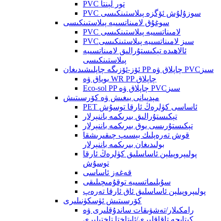
PVC تور لېنتا
PVC سوزۇلۇش ئۆگزە پىلاستىنكىسى
سوغۇق لامىناتسىيە پىلاستىنكىسى
PVC لامىناتسىيە پىلاستىنكىسى
PVCسىز لامىناتسىيە پىلاستىنكىسى
ئالاھىدە تېكىستۇرالىق لامىناتسىيە
پىلاستىنكىسى
ئۆز-ئۆزىگە چاپلىشىدىغان PP چاپلاق ۋە PVCسىز
بوياق ۋە WR PP چاپلاق
Eco-sol PP چاپلاق ۋە PVCسىز
مېدىيانى يىغىش ۋە كۆرسىتىش
PET ئاساسى كۈلرەڭ ئارقا توسۇش
تېكىستۇرالىق بىرىكمە باننېرلار
تېكىستۇرىسى يوق بىرىكمە باننېرلار
قوش تەرەپلىك بېسىپ چىقىرىشقا
بولىدىغان بىرىكمە باننېرلار
پولىپروپىلېن ئاساسلىق كۈلرەڭ ئارقا
توسۇش
قەغەز ئاساسى
سۇبلىماتسىيە توقۇمىچىلىقى
پولىپروپىلېن ئاساسلىق ئاق ئارقا تەرەپ
كۆرسىتىش ئۈسكۈنىلىرى
رامكىلار/تەشۋىقات ساندۇقلىرى ۋە
كىتابچە تاقاقلىرى/ئا-تاختا تاختىلىرى