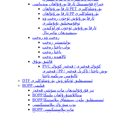
چىراغ قۇتىسىنىڭ ئارقا يورۇتۇلغان مېدىياسى
ئارقا يورۇتۇلغان PET يۈرۈشلۈكلىرى
ئارقا يورۇتۇلغان PP يۈرۈشلۈكلىرى
ئارقا يورۇتۇش ئۈچۈن رەخت ۋە
توقۇمىچىلىق بۇيۇملىرى
ئارقا يورۇتۇش ئۈچۈن ئۆزلۈكىدىن
يېپىشىدىغان ماتېرىيال
رەخت ۋە رەخت
پولىئېستېر رەخت
پولى-پاختا رەخت
پاختا رەخت
ئالاھىدە رەخت
قاتتىق يوپۇق
PVC كۆپۈك قەغىزى / قەغەز كۆپۈك
قەغىزى / PP بوش تاختا / ئاكرىل قەغەز /
ئاليۇمىن بىرىكمە تاختا
DTF ئىسسىقلىق ئۆتكۈزۈش يۈرۈشلۈكلىرى
BOPP فىلىمى
تېز قۇرۇتۇلىدىغان مات سۈنئىي قەغەز
BOPP مېتاللاشتۇرۇلغان پىلىنكا
BOPP ئىسسىقلىق بىلەن يېپىشقاق پىلاستىنكا
بوپ سۈزۈك پىلاستىنكىسى
BOPP مات پىلاستىنكىسى