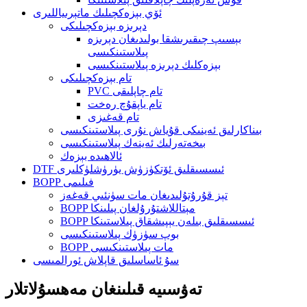
ئۆي بېزەكچىلىك ماتېرىياللىرى
دېرىزە بېزەكچىلىكى
بېسىپ چىقىرىشقا بولىدىغان دېرىزە
پىلاستىنكىسى
بېزەكلىك دېرىزە پىلاستىنكىسى
تام بېزەكچىلىكى
PVC تام چاپلىقى
تام ياپقۇچ رەخت
تام قەغىزى
بىناكارلىق ئەينىكى قۇياش نۇرى پىلاستىنكىسى
بىخەتەرلىك ئەينەك پىلاستىنكىسى
ئالاھىدە بېزەك
DTF ئىسسىقلىق ئۆتكۈزۈش يۈرۈشلۈكلىرى
BOPP فىلىمى
تېز قۇرۇتۇلىدىغان مات سۈنئىي قەغەز
BOPP مېتاللاشتۇرۇلغان پىلىنكا
BOPP ئىسسىقلىق بىلەن يېپىشقاق پىلاستىنكا
بوپ سۈزۈك پىلاستىنكىسى
BOPP مات پىلاستىنكىسى
سۇ ئاساسلىق قاپلاش ئورالمىسى
تەۋسىيە قىلىنغان مەھسۇلاتلار