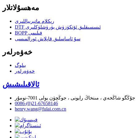
مەھسۇلاتلار
رېكلام ماتېرىياللىرى
DTF ئىسسىقلىق ئۆتكۈزۈش يۈرۈشلۈكلىرى
BOPP فىلىمى
سۇ ئاساسلىق قاپلاش ئورالمىسى
خەۋەرلەر
بىلوگ
خەۋەرلەر
ئالاقىلىشىش
جۇڭگو شاڭخەي ، مىنخاڭ رايونى ، جوڭچۈن يولى 7001-نومۇر
0086-(0)21-67658146
henry.wang@fulai.com.cn