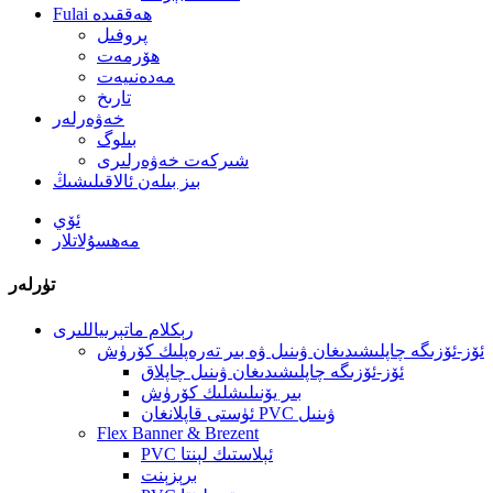
Fulai ھەققىدە
پروفىل
ھۆرمەت
مەدەنىيەت
تارىخ
خەۋەرلەر
بىلوگ
شىركەت خەۋەرلىرى
بىز بىلەن ئالاقىلىشىڭ
ئۆي
مەھسۇلاتلار
تۈرلەر
رېكلام ماتېرىياللىرى
ئۆز-ئۆزىگە چاپلىشىدىغان ۋىنىل ۋە بىر تەرەپلىك كۆرۈش
ئۆز-ئۆزىگە چاپلىشىدىغان ۋىنىل چاپلاق
بىر يۆنىلىشلىك كۆرۈش
ئۈستى قاپلانغان PVC ۋىنىل
Flex Banner & Brezent
PVC ئېلاستىك لېنتا
برېزېنت