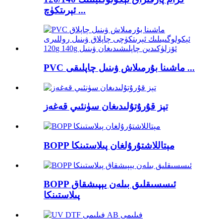
ئېرىتكۈچ ...
PVC ماشىنا بۇرمىلاش ۋىنىل چاپلىقى ...
تېز قۇرۇتۇلىدىغان سۈنئىي قەغەز
BOPP مېتاللاشتۇرۇلغان پىلاستىنكا
BOPP ئىسسىقلىق بىلەن يېپىشقاق
پىلاستىنكا