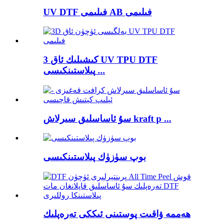
UV DTF فىلىمى AB فىلىمى
3 كىشىلىك ئاق UV TPU DTF
پىلاستىنكىسى ...
سۇ ئاساسلىق سىرلاش kraft p ...
بوپ سۈزۈك پىلاستىنكىسى
ھەممە ۋاقىت پوستىنى ئىككى تەرەپلىك