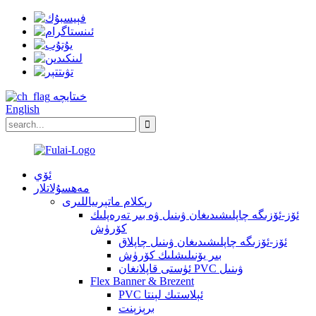
خىتايچە
English
ئۆي
مەھسۇلاتلار
رېكلام ماتېرىياللىرى
ئۆز-ئۆزىگە چاپلىشىدىغان ۋىنىل ۋە بىر تەرەپلىك
كۆرۈش
ئۆز-ئۆزىگە چاپلىشىدىغان ۋىنىل چاپلاق
بىر يۆنىلىشلىك كۆرۈش
ئۈستى قاپلانغان PVC ۋىنىل
Flex Banner & Brezent
PVC ئېلاستىك لېنتا
برېزېنت