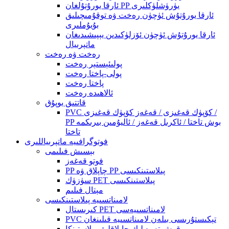
ئارقا يورۇتۇلغان PP يۈرۈشلۈكلىرى
ئارقا يورۇتۇش ئۈچۈن رەخت ۋە توقۇمىچىلىق
بۇيۇملىرى
ئارقا يورۇتۇش ئۈچۈن ئۆزلۈكىدىن يېپىشىدىغان
ماتېرىيال
رەخت ۋە رەخت
پولىئېستېر رەخت
پولى-پاختا رەخت
پاختا رەخت
ئالاھىدە رەخت
قاتتىق يوپۇق
PVC كۆپۈك قەغىزى / قەغەز كۆپۈك قەغىزى /
PP بوش تاختا / ئاكرىل قەغەز / ئاليۇمىن بىرىكمە
تاختا
فوتوگرافىيە ماتېرىياللىرى
بېسىش فىلىمى
فوتو قەغەز
PP چاپلاق ۋە PP پىلاستىنكىسى
سۈزۈك PET پىلاستىنكىسى
مېتال فىلىم
لامىناتسىيە پىلاستىنكىسى
كىرىستال PET لامىناتسىيەسى
PVC تېكىستۇرىسى بىلەن لامىناتسىيە قىلىنغان
قوش تەرەپلىك چاپلاقلىق پىلاستىنكا