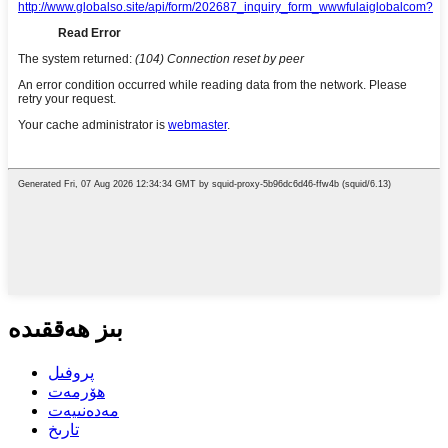
بىز ھەققىدە
پروفىل
ھۆرمەت
مەدەنىيەت
تارىخ