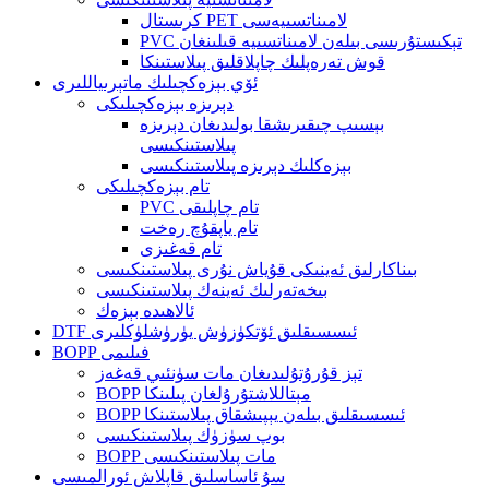
كرىستال PET لامىناتسىيەسى
PVC تېكىستۇرىسى بىلەن لامىناتسىيە قىلىنغان
قوش تەرەپلىك چاپلاقلىق پىلاستىنكا
ئۆي بېزەكچىلىك ماتېرىياللىرى
دېرىزە بېزەكچىلىكى
بېسىپ چىقىرىشقا بولىدىغان دېرىزە
پىلاستىنكىسى
بېزەكلىك دېرىزە پىلاستىنكىسى
تام بېزەكچىلىكى
PVC تام چاپلىقى
تام ياپقۇچ رەخت
تام قەغىزى
بىناكارلىق ئەينىكى قۇياش نۇرى پىلاستىنكىسى
بىخەتەرلىك ئەينەك پىلاستىنكىسى
ئالاھىدە بېزەك
DTF ئىسسىقلىق ئۆتكۈزۈش يۈرۈشلۈكلىرى
BOPP فىلىمى
تېز قۇرۇتۇلىدىغان مات سۈنئىي قەغەز
BOPP مېتاللاشتۇرۇلغان پىلىنكا
BOPP ئىسسىقلىق بىلەن يېپىشقاق پىلاستىنكا
بوپ سۈزۈك پىلاستىنكىسى
BOPP مات پىلاستىنكىسى
سۇ ئاساسلىق قاپلاش ئورالمىسى