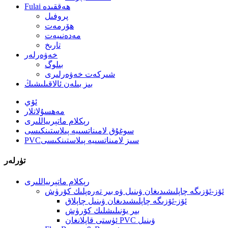
Fulai ھەققىدە
پروفىل
ھۆرمەت
مەدەنىيەت
تارىخ
خەۋەرلەر
بىلوگ
شىركەت خەۋەرلىرى
بىز بىلەن ئالاقىلىشىڭ
ئۆي
مەھسۇلاتلار
رېكلام ماتېرىياللىرى
سوغۇق لامىناتسىيە پىلاستىنكىسى
PVCسىز لامىناتسىيە پىلاستىنكىسى
تۈرلەر
رېكلام ماتېرىياللىرى
ئۆز-ئۆزىگە چاپلىشىدىغان ۋىنىل ۋە بىر تەرەپلىك كۆرۈش
ئۆز-ئۆزىگە چاپلىشىدىغان ۋىنىل چاپلاق
بىر يۆنىلىشلىك كۆرۈش
ئۈستى قاپلانغان PVC ۋىنىل