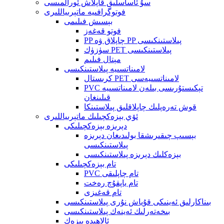
سۇ ئاساسلىق قاپلاش ئورالمىسى
فوتوگرافىيە ماتېرىياللىرى
بېسىش فىلىمى
فوتو قەغەز
PP چاپلاق ۋە PP پىلاستىنكىسى
سۈزۈك PET پىلاستىنكىسى
مېتال فىلىم
لامىناتسىيە پىلاستىنكىسى
كرىستال PET لامىناتسىيەسى
PVC تېكىستۇرىسى بىلەن لامىناتسىيە
قىلىنغان
قوش تەرەپلىك چاپلاقلىق پىلاستىنكا
ئۆي بېزەكچىلىك ماتېرىياللىرى
دېرىزە بېزەكچىلىكى
بېسىپ چىقىرىشقا بولىدىغان دېرىزە
پىلاستىنكىسى
بېزەكلىك دېرىزە پىلاستىنكىسى
تام بېزەكچىلىكى
PVC تام چاپلىقى
تام ياپقۇچ رەخت
تام قەغىزى
بىناكارلىق ئەينىكى قۇياش نۇرى پىلاستىنكىسى
بىخەتەرلىك ئەينەك پىلاستىنكىسى
ئالاھىدە بېزەك