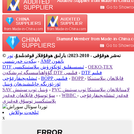
© نەشر ھوقۇقى - 2010-2023: بارلىق ھوقۇقلار قوغدىلىدۇ.
تور
AMP يانفون
-
بېكەت خەرىتىسى
OEKO-TEX
-
DTF ئىسسىقلىق ئۆتكۈزۈش پىلاستىنكىسى
DTF فىلىم
-
گۇۋاھنامىسىگە ئېرىشكەن DTF فىلىمى
BOPP قاپلانغان پىلاستىنكا
-
-
BOPP فىلىمى
-
ئىشلەپچىقارغۇچى
ئۆز-ئۆزىگە چاپلىشىدىغان ۋىنىل
PVC لامىناتلانغان پىلاستىنكا توپ سېتىش
-
SAV ۋىنىل توپ سېتىش
WBBC قەغەز ئىشلەپچىقارغۇچى
-
-
-
سۇ توسۇق قاپلانغان قەغەز
پلاستىكسىز توسۇق قەغىزى
ئېلخەت يوللاش
x