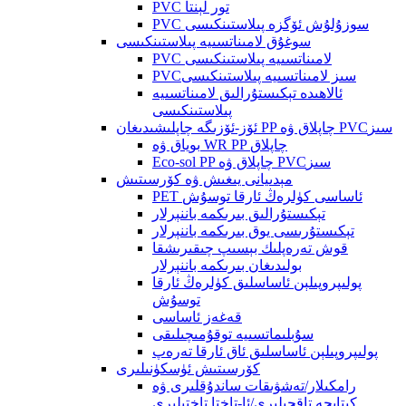
PVC تور لېنتا
PVC سوزۇلۇش ئۆگزە پىلاستىنكىسى
سوغۇق لامىناتسىيە پىلاستىنكىسى
PVC لامىناتسىيە پىلاستىنكىسى
PVCسىز لامىناتسىيە پىلاستىنكىسى
ئالاھىدە تېكىستۇرالىق لامىناتسىيە
پىلاستىنكىسى
ئۆز-ئۆزىگە چاپلىشىدىغان PP چاپلاق ۋە PVCسىز
بوياق ۋە WR PP چاپلاق
Eco-sol PP چاپلاق ۋە PVCسىز
مېدىيانى يىغىش ۋە كۆرسىتىش
PET ئاساسى كۈلرەڭ ئارقا توسۇش
تېكىستۇرالىق بىرىكمە باننېرلار
تېكىستۇرىسى يوق بىرىكمە باننېرلار
قوش تەرەپلىك بېسىپ چىقىرىشقا
بولىدىغان بىرىكمە باننېرلار
پولىپروپىلېن ئاساسلىق كۈلرەڭ ئارقا
توسۇش
قەغەز ئاساسى
سۇبلىماتسىيە توقۇمىچىلىقى
پولىپروپىلېن ئاساسلىق ئاق ئارقا تەرەپ
كۆرسىتىش ئۈسكۈنىلىرى
رامكىلار/تەشۋىقات ساندۇقلىرى ۋە
كىتابچە تاقچىلىرى/ئا-تاختا تاختىلىرى