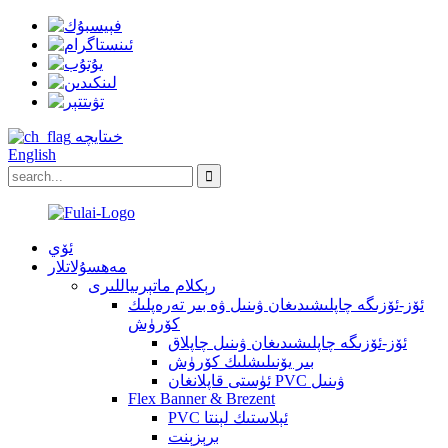
خىتايچە
English
ئۆي
مەھسۇلاتلار
رېكلام ماتېرىياللىرى
ئۆز-ئۆزىگە چاپلىشىدىغان ۋىنىل ۋە بىر تەرەپلىك
كۆرۈش
ئۆز-ئۆزىگە چاپلىشىدىغان ۋىنىل چاپلاق
بىر يۆنىلىشلىك كۆرۈش
ئۈستى قاپلانغان PVC ۋىنىل
Flex Banner & Brezent
PVC ئېلاستىك لېنتا
برېزېنت