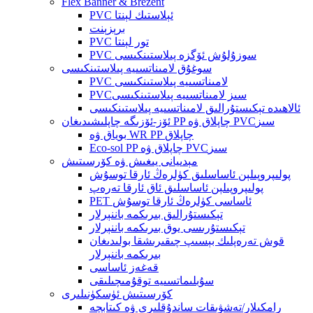
Flex Banner & Brezent
PVC ئېلاستىك لېنتا
برېزېنت
PVC تور لېنتا
PVC سوزۇلۇش ئۆگزە پىلاستىنكىسى
سوغۇق لامىناتسىيە پىلاستىنكىسى
PVC لامىناتسىيە پىلاستىنكىسى
PVCسىز لامىناتسىيە پىلاستىنكىسى
ئالاھىدە تېكىستۇرالىق لامىناتسىيە پىلاستىنكىسى
ئۆز-ئۆزىگە چاپلىشىدىغان PP چاپلاق ۋە PVCسىز
بوياق ۋە WR PP چاپلاق
Eco-sol PP چاپلاق ۋە PVCسىز
مېدىيانى يىغىش ۋە كۆرسىتىش
پولىپروپىلېن ئاساسلىق كۈلرەڭ ئارقا توسۇش
پولىپروپىلېن ئاساسلىق ئاق ئارقا تەرەپ
PET ئاساسى كۈلرەڭ ئارقا توسۇش
تېكىستۇرالىق بىرىكمە باننېرلار
تېكىستۇرىسى يوق بىرىكمە باننېرلار
قوش تەرەپلىك بېسىپ چىقىرىشقا بولىدىغان
بىرىكمە باننېرلار
قەغەز ئاساسى
سۇبلىماتسىيە توقۇمىچىلىقى
كۆرسىتىش ئۈسكۈنىلىرى
رامكىلار/تەشۋىقات ساندۇقلىرى ۋە كىتابچە