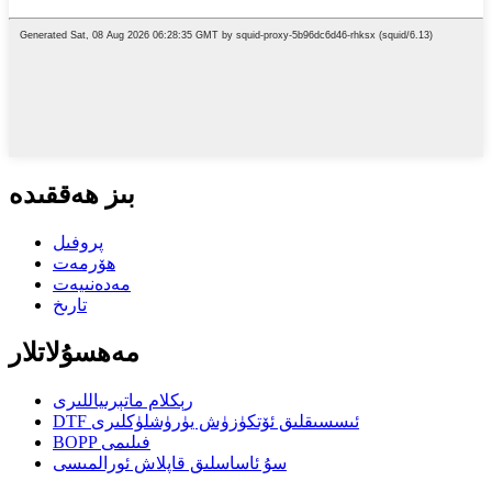
بىز ھەققىدە
پروفىل
ھۆرمەت
مەدەنىيەت
تارىخ
مەھسۇلاتلار
رېكلام ماتېرىياللىرى
DTF ئىسسىقلىق ئۆتكۈزۈش يۈرۈشلۈكلىرى
BOPP فىلىمى
سۇ ئاساسلىق قاپلاش ئورالمىسى