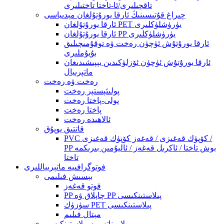
تاقچىلىرى/ئا-تاختا تاختىلىرى
چىراغ قۇتىسىنىڭ ئارقا يورۇتۇلغان مېدىياسى
ئارقا يورۇتۇلغان PET يۈرۈشلۈكلىرى
ئارقا يورۇتۇلغان PP يۈرۈشلۈكلىرى
ئارقا يورۇتۇش ئۈچۈن رەخت ۋە توقۇمىچىلىق
بۇيۇملىرى
ئارقا يورۇتۇش ئۈچۈن ئۆزلۈكىدىن يېپىشىدىغان
ماتېرىيال
رەخت ۋە رەخت
پولىئېستېر رەخت
پولى-پاختا رەخت
پاختا رەخت
ئالاھىدە رەخت
قاتتىق يوپۇق
PVC كۆپۈك قەغىزى / قەغەز كۆپۈك قەغىزى /
PP بوش تاختا / ئاكرىل قەغەز / ئاليۇمىن بىرىكمە
تاختا
فوتوگرافىيە ماتېرىياللىرى
بېسىش فىلىمى
فوتو قەغەز
PP چاپلاق ۋە PP پىلاستىنكىسى
سۈزۈك PET پىلاستىنكىسى
مېتال فىلىم
لامىناتسىيە پىلاستىنكىسى