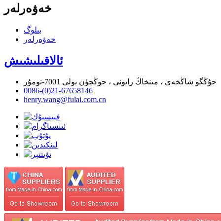
خەۋەرلەر
بىلوگ
خەۋەرلەر
ئالاقىلىشىش
جۇڭگو شاڭخەي ، مىنخاڭ رايونى ، جوڭچۈن يولى 7001-نومۇر
0086-(0)21-67658146
henry.wang@fulai.com.cn