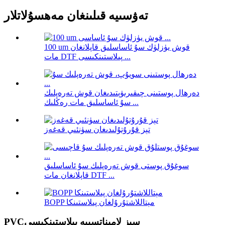
تەۋسىيە قىلىنغان مەھسۇلاتلار
100 um قوش يۈزلۈك سۇ ئاساسلىق قاپلانغان
مات DTF پىلاستىنكىسى ...
دەرھال پوستىنى چىقىرىۋېتىدىغان قوش تەرەپلىك
سۇ ئاساسلىق مات رەڭلىك ...
تېز قۇرۇتۇلىدىغان سۈنئىي قەغەز
سوغۇق پوستى قوش تەرەپلىك سۇ ئاساسلىق
قاپلانغان مات DTF ...
BOPP مېتاللاشتۇرۇلغان پىلاستىنكا
PVCسىز لامىناتسىيە پىلاستىنكىسى