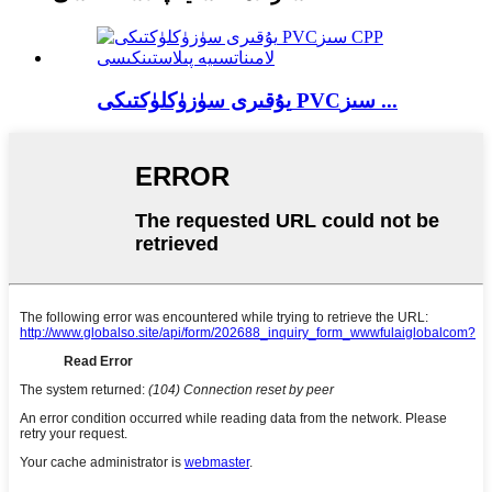
يۇقىرى سۈزۈكلۈكتىكى PVCسىز ...