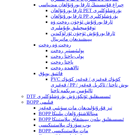
چىراغ قۇتىسىنىڭ ئارقا يورۇتۇلغان مېدىياسى
ئارقا يورۇتۇلغان PET يۈرۈشلۈكلىرى
ئارقا يورۇتۇلغان PP يۈرۈشلۈكلىرى
ئارقا يورۇتۇش ئۈچۈن رەخت ۋە
توقۇمىچىلىق بۇيۇملىرى
ئارقا يورۇتۇش ئۈچۈن ئۆزلۈكىدىن
يېپىشىدىغان ماتېرىيال
رەخت ۋە رەخت
پولىئېستېر رەخت
پولى-پاختا رەخت
پاختا رەخت
ئالاھىدە رەخت
قاتتىق يوپۇق
PVC كۆپۈك قەغىزى / قەغەز كۆپۈك
قەغىزى / PP بوش تاختا / ئاكرىل قەغەز /
ئاليۇمىن بىرىكمە تاختا
DTF ئىسسىقلىق ئۆتكۈزۈش يۈرۈشلۈكلىرى
BOPP فىلىمى
تېز قۇرۇتۇلىدىغان مات سۈنئىي قەغەز
BOPP مېتاللاشتۇرۇلغان پىلىنكا
BOPP ئىسسىقلىق بىلەن يېپىشقاق پىلاستىنكا
بوپ سۈزۈك پىلاستىنكىسى
BOPP مات پىلاستىنكىسى