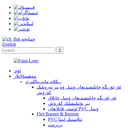
خىتايچە
English
ئۆي
مەھسۇلاتلار
رېكلام ماتېرىياللىرى
ئۆز-ئۆزىگە چاپلىشىدىغان ۋىنىل ۋە بىر تەرەپلىك
كۆرۈش
ئۆز-ئۆزىگە چاپلىشىدىغان ۋىنىل چاپلاق
بىر يۆنىلىشلىك كۆرۈش
ئۈستى قاپلانغان PVC ۋىنىل
Flex Banner & Brezent
PVC ئېلاستىك لېنتا
برېزېنت