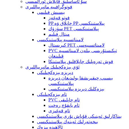
سۇ ئاساسلىق قاپلاش ئورالمىسى
فوتوگرافىيە ماتېرىياللىرى
بېسىش فىلىمى
فوتو قەغەز
PP چاپلاق ۋە PP پىلاستىنكىسى
سۈزۈك PET پىلاستىنكىسى
مېتال فىلىم
لامىناتسىيە پىلاستىنكىسى
كىرىستال PET لامىناتسىيەسى
PVC تېكىستۇرىسى بىلەن لامىناتسىيە
قىلىنغان
قوش تەرەپلىك چاپلاقلىق پىلاستىنكا
ئۆي بېزەكچىلىك ماتېرىياللىرى
دېرىزە بېزەكچىلىكى
بېسىپ چىقىرىشقا بولىدىغان دېرىزە
پىلاستىنكىسى
بېزەكلىك دېرىزە پىلاستىنكىسى
تام بېزەكچىلىكى
PVC تام چاپلىقى
تام ياپقۇچ رەخت
تام قەغىزى
بىناكارلىق ئەينىكى قۇياش نۇرى پىلاستىنكىسى
بىخەتەرلىك ئەينەك پىلاستىنكىسى
ئالاھىدە بېزەك