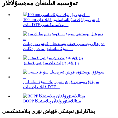
تەۋسىيە قىلىنغان مەھسۇلاتلار
100 um قوش يۈزلۈك سۇ ئاساسلىق قاپلانغان
مات DTF پىلاستىنكىسى ...
دەرھال پوستىنى چىقىرىۋېتىدىغان قوش تەرەپلىك
سۇ ئاساسلىق مات رەڭلىك ...
تېز قۇرۇتۇلىدىغان سۈنئىي قەغەز
سوغۇق پوستى قوش تەرەپلىك سۇ ئاساسلىق
قاپلانغان مات DTF ...
BOPP مېتاللاشتۇرۇلغان پىلاستىنكا
بىناكارلىق ئەينىكى قۇياش نۇرى پىلاستىنكىسى