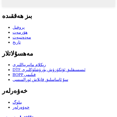
بىز ھەققىدە
پروفىل
ھۆرمەت
مەدەنىيەت
تارىخ
مەھسۇلاتلار
رېكلام ماتېرىياللىرى
DTF ئىسسىقلىق ئۆتكۈزۈش يۈرۈشلۈكلىرى
BOPP فىلىمى
سۇ ئاساسلىق قاپلاش ئورالمىسى
خەۋەرلەر
بىلوگ
خەۋەرلەر