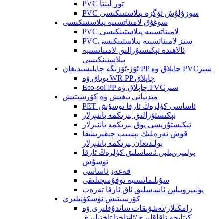
PVC تور لېنتا
PVC سوزۇلۇش ئۆگزە پىلاستىنكىسى
سوغۇق لامىناتسىيە پىلاستىنكىسى
PVC لامىناتسىيە پىلاستىنكىسى
PVCسىز لامىناتسىيە پىلاستىنكىسى
ئالاھىدە تېكىستۇرالىق لامىناتسىيە
پىلاستىنكىسى
ئۆز-ئۆزىگە چاپلىشىدىغان PP چاپلاق ۋە PVCسىز
بوياق ۋە WR PP چاپلاق
Eco-sol PP چاپلاق ۋە PVCسىز
مېدىيانى يىغىش ۋە كۆرسىتىش
PET ئاساسى كۈلرەڭ ئارقا توسۇش
تېكىستۇرالىق بىرىكمە باننېرلار
تېكىستۇرىسى يوق بىرىكمە باننېرلار
قوش تەرەپلىك بېسىپ چىقىرىشقا
بولىدىغان بىرىكمە باننېرلار
پولىپروپىلېن ئاساسلىق كۈلرەڭ ئارقا
توسۇش
قەغەز ئاساسى
سۇبلىماتسىيە توقۇمىچىلىقى
پولىپروپىلېن ئاساسلىق ئاق ئارقا تەرەپ
كۆرسىتىش ئۈسكۈنىلىرى
رامكىلار/تەشۋىقات ساندۇقلىرى ۋە
كىتابچە تاقاقلىرى/ئا-تاختا تاختىلىرى