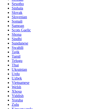
Sesotho
Sinhala
Slovak
Slovenian
Somali
Samoan
Scots Gaelic
Shona
Sindhi
Sundanese
Swahili
Tajik
Tamil
Telugu
Thai
Ukrainian
Urdu
Uzbek
Vietnamese
Welsh
Xhosa
Yiddish
Yoruba
Zulu
Kinyarwanda