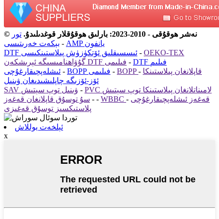
© نەشر ھوقۇقى - 2010-2023: بارلىق ھوقۇقلار قوغدىلىدۇ.
تور
AMP يانفون
-
بېكەت خەرىتىسى
OEKO-TEX
-
DTF ئىسسىقلىق ئۆتكۈزۈش پىلاستىنكىسى
DTF فىلىم
-
گۇۋاھنامىسىگە ئېرىشكەن DTF فىلىمى
BOPP قاپلانغان پىلاستىنكا
-
-
BOPP فىلىمى
-
ئىشلەپچىقارغۇچى
ئۆز-ئۆزىگە چاپلىشىدىغان ۋىنىل
PVC لامىناتلانغان پىلاستىنكا توپ سېتىش
-
SAV ۋىنىل توپ سېتىش
WBBC قەغەز ئىشلەپچىقارغۇچى
-
-
-
سۇ توسۇق قاپلانغان قەغەز
پلاستىكسىز توسۇق قەغىزى
ئېلخەت يوللاش
x