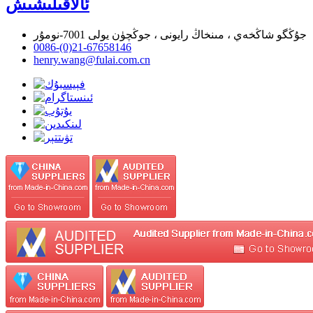
ئالاقىلىشىش
جۇڭگو شاڭخەي ، مىنخاڭ رايونى ، جوڭچۈن يولى 7001-نومۇر
0086-(0)21-67658146
henry.wang@fulai.com.cn