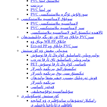
PVC ئېلاستىك لېنتا
برېزېنت
PVC تور لېنتا
PVC سوزۇلۇش ئۆگزە پىلاستىنكىسى
سوغۇق لامىناتسىيە پىلاستىنكىسى
PVC لامىناتسىيە پىلاستىنكىسى
PVCسىز لامىناتسىيە پىلاستىنكىسى
ئالاھىدە تېكىستۇرالىق لامىناتسىيە پىلاستىنكىسى
ئۆز-ئۆزىگە چاپلىشىدىغان PP چاپلاق ۋە PVCسىز
بوياق ۋە WR PP چاپلاق
Eco-sol PP چاپلاق ۋە PVCسىز
مېدىيانى يىغىش ۋە كۆرسىتىش
پولىپروپىلېن ئاساسلىق كۈلرەڭ ئارقا توسۇش
پولىپروپىلېن ئاساسلىق ئاق ئارقا تەرەپ
PET ئاساسى كۈلرەڭ ئارقا توسۇش
تېكىستۇرالىق بىرىكمە باننېرلار
تېكىستۇرىسى يوق بىرىكمە باننېرلار
قوش تەرەپلىك بېسىپ چىقىرىشقا بولىدىغان
بىرىكمە باننېرلار
قەغەز ئاساسى
سۇبلىماتسىيە توقۇمىچىلىقى
كۆرسىتىش ئۈسكۈنىلىرى
رامكىلار/تەشۋىقات ساندۇقلىرى ۋە كىتابچە
تاقاقلىرى/ئا-تاختا تاختىلىرى