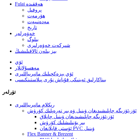
Fulai ھەققىدە
پروفىل
ھۆرمەت
مەدەنىيەت
تارىخ
خەۋەرلەر
بىلوگ
شىركەت خەۋەرلىرى
بىز بىلەن ئالاقىلىشىڭ
ئۆي
مەھسۇلاتلار
ئۆي بېزەكچىلىك ماتېرىياللىرى
بىناكارلىق ئەينىكى قۇياش نۇرى پىلاستىنكىسى
تۈرلەر
رېكلام ماتېرىياللىرى
ئۆز-ئۆزىگە چاپلىشىدىغان ۋىنىل ۋە بىر تەرەپلىك كۆرۈش
ئۆز-ئۆزىگە چاپلىشىدىغان ۋىنىل چاپلاق
بىر يۆنىلىشلىك كۆرۈش
ئۈستى قاپلانغان PVC ۋىنىل
Flex Banner & Brezent