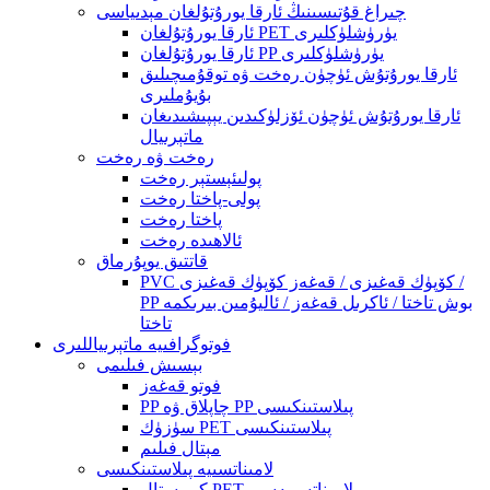
چىراغ قۇتىسىنىڭ ئارقا يورۇتۇلغان مېدىياسى
ئارقا يورۇتۇلغان PET يۈرۈشلۈكلىرى
ئارقا يورۇتۇلغان PP يۈرۈشلۈكلىرى
ئارقا يورۇتۇش ئۈچۈن رەخت ۋە توقۇمىچىلىق
بۇيۇملىرى
ئارقا يورۇتۇش ئۈچۈن ئۆزلۈكىدىن يېپىشىدىغان
ماتېرىيال
رەخت ۋە رەخت
پولىئېستېر رەخت
پولى-پاختا رەخت
پاختا رەخت
ئالاھىدە رەخت
قاتتىق يوپۇرماق
PVC كۆپۈك قەغىزى / قەغەز كۆپۈك قەغىزى /
PP بوش تاختا / ئاكرىل قەغەز / ئاليۇمىن بىرىكمە
تاختا
فوتوگرافىيە ماتېرىياللىرى
بېسىش فىلىمى
فوتو قەغەز
PP چاپلاق ۋە PP پىلاستىنكىسى
سۈزۈك PET پىلاستىنكىسى
مېتال فىلىم
لامىناتسىيە پىلاستىنكىسى
كىرىستال PET لامىناتسىيەسى