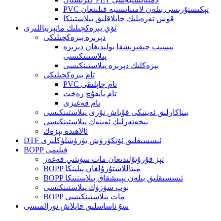
PVC تېكىستۇرىسى بىلەن لامىناتسىيە قىلىنغان
قوش تەرەپلىك چاپلاقلىق پىلاستىنكا
ئۆي بېزەكچىلىك ماتېرىياللىرى
دېرىزە بېزەكچىلىكى
بېسىپ چىقىرىشقا بولىدىغان دېرىزە
پىلاستىنكىسى
بېزەكلىك دېرىزە پىلاستىنكىسى
تام بېزەكچىلىكى
PVC تام چاپلىقى
تام ياپقۇچ رەخت
تام قەغىزى
بىناكارلىق ئەينىكى قۇياش نۇرى پىلاستىنكىسى
بىخەتەرلىك ئەينەك پىلاستىنكىسى
ئالاھىدە بېزەك
DTF ئىسسىقلىق ئۆتكۈزۈش يۈرۈشلۈكلىرى
BOPP فىلىمى
تېز قۇرۇتۇلىدىغان مات سۈنئىي قەغەز
BOPP مېتاللاشتۇرۇلغان پىلىنكا
BOPP ئىسسىقلىق بىلەن يېپىشقاق پىلاستىنكا
بوپ سۈزۈك پىلاستىنكىسى
BOPP مات پىلاستىنكىسى
سۇ ئاساسلىق قاپلاش ئورالمىسى