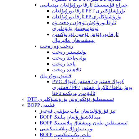
چىراغ قۇتىسىنىڭ ئارقا يورۇتۇلغان مېدىياسى
ئارقا يورۇتۇلغان PET يۈرۈشلۈكلىرى
ئارقا يورۇتۇلغان PP يۈرۈشلۈكلىرى
ئارقا يورۇتۇش ئۈچۈن رەخت ۋە
توقۇمىچىلىق بۇيۇملىرى
ئارقا يورۇتۇش ئۈچۈن ئۆزلۈكىدىن
يېپىشىدىغان ماتېرىيال
رەخت ۋە رەخت
پولىئېستېر رەخت
پولى-پاختا رەخت
پاختا رەخت
ئالاھىدە رەخت
قاتتىق يوپۇرماق
PVC كۆپۈك قەغىزى / قەغەز كۆپۈك
قەغىزى / PP بوش تاختا / ئاكرىل قەغەز /
ئاليۇمىن بىرىكمە تاختا
DTF ئىسسىقلىق ئۆتكۈزۈش يۈرۈشلۈكلىرى
BOPP فىلىمى
تېز قۇرۇتۇلىدىغان مات سۈنئىي قەغەز
BOPP مېتاللاشتۇرۇلغان پىلىنكا
BOPP ئىسسىقلىق بىلەن يېپىشقاق پىلاستىنكا
بوپ سۈزۈك پىلاستىنكىسى
BOPP مات پىلاستىنكىسى