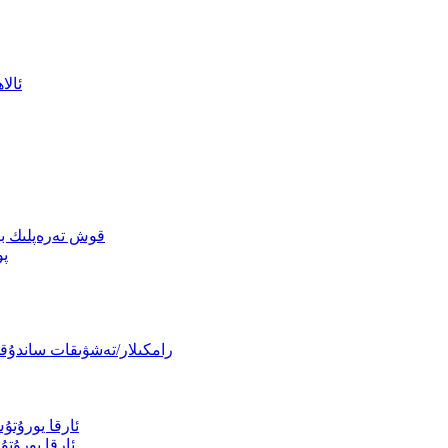
ئالا
قوش تەرەپلىك بېس
پو
رامكىلار/تەشۋىقات ساندۇقلى
ئارقا يورۇت
ئارقا يورۇت