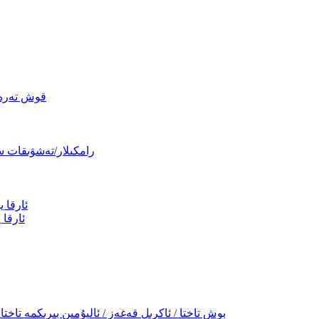
قوش تەرەپل
رامكىلار/تەشۋىقات سا
ئارقا 
ئارقا 
PVC كۆپۈك قەغىزى / قەغەز كۆپۈك قەغىزى / PP بوش تاختا / ئاكرىل قەغەز / ئاليۇمىن بىرىكمە تاختا