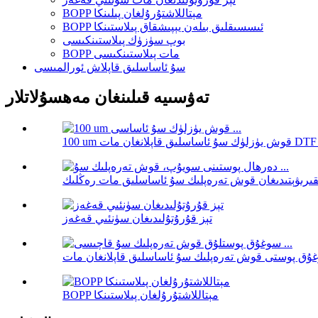
BOPP مېتاللاشتۇرۇلغان پىلىنكا
BOPP ئىسسىقلىق بىلەن يېپىشقاق پىلاستىنكا
بوپ سۈزۈك پىلاستىنكىسى
BOPP مات پىلاستىنكىسى
سۇ ئاساسلىق قاپلاش ئورالمىسى
تەۋسىيە قىلىنغان مەھسۇلاتلار
تېز قۇرۇتۇلىدىغان سۈنئىي قەغەز
BOPP مېتاللاشتۇرۇلغان پىلاستىنكا