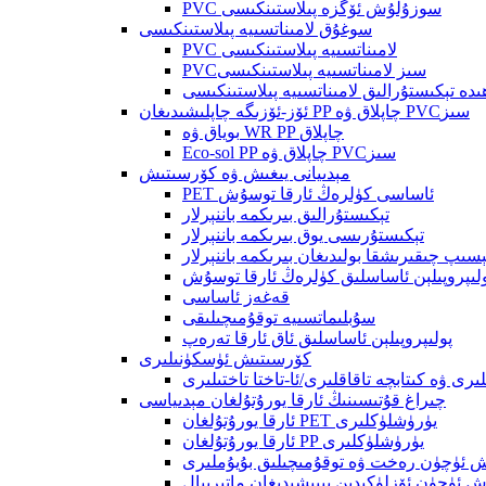
PVC سوزۇلۇش ئۆگزە پىلاستىنكىسى
سوغۇق لامىناتسىيە پىلاستىنكىسى
PVC لامىناتسىيە پىلاستىنكىسى
PVCسىز لامىناتسىيە پىلاستىنكىسى
ھىدە تېكىستۇرالىق لامىناتسىيە پىلاستىنكىسى
ئۆز-ئۆزىگە چاپلىشىدىغان PP چاپلاق ۋە PVCسىز
بوياق ۋە WR PP چاپلاق
Eco-sol PP چاپلاق ۋە PVCسىز
مېدىيانى يىغىش ۋە كۆرسىتىش
PET ئاساسى كۈلرەڭ ئارقا توسۇش
تېكىستۇرالىق بىرىكمە باننېرلار
تېكىستۇرىسى يوق بىرىكمە باننېرلار
ىپ چىقىرىشقا بولىدىغان بىرىكمە باننېرلار
لىپروپىلېن ئاساسلىق كۈلرەڭ ئارقا توسۇش
قەغەز ئاساسى
سۇبلىماتسىيە توقۇمىچىلىقى
پولىپروپىلېن ئاساسلىق ئاق ئارقا تەرەپ
كۆرسىتىش ئۈسكۈنىلىرى
رى ۋە كىتابچە تاقاقلىرى/ئا-تاختا تاختىلىرى
چىراغ قۇتىسىنىڭ ئارقا يورۇتۇلغان مېدىياسى
ئارقا يورۇتۇلغان PET يۈرۈشلۈكلىرى
ئارقا يورۇتۇلغان PP يۈرۈشلۈكلىرى
ۇش ئۈچۈن رەخت ۋە توقۇمىچىلىق بۇيۇملىرى
ۇش ئۈچۈن ئۆزلۈكىدىن يېپىشىدىغان ماتېرىيال