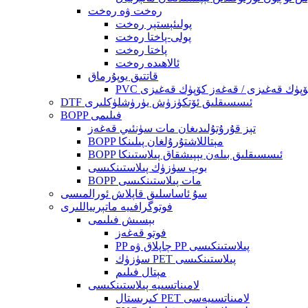
رەخت ۋە رەخت
پولىئېستېر رەخت
پولى-پاختا رەخت
پاختا رەخت
ئالاھىدە رەخت
قاتتىق يوپۇرماق
DTF ئىسسىقلىق ئۆتكۈزۈش يۈرۈشلۈكلىرى
BOPP فىلىمى
تېز قۇرۇتۇلىدىغان مات سۈنئىي قەغەز
BOPP مېتاللاشتۇرۇلغان پىلىنكا
BOPP ئىسسىقلىق بىلەن يېپىشقاق پىلاستىنكا
بوپ سۈزۈك پىلاستىنكىسى
BOPP مات پىلاستىنكىسى
سۇ ئاساسلىق قاپلاش ئورالمىسى
فوتوگرافىيە ماتېرىياللىرى
بېسىش فىلىمى
فوتو قەغەز
PP چاپلاق ۋە PP پىلاستىنكىسى
سۈزۈك PET پىلاستىنكىسى
مېتال فىلىم
لامىناتسىيە پىلاستىنكىسى
كىرىستال PET لامىناتسىيەسى