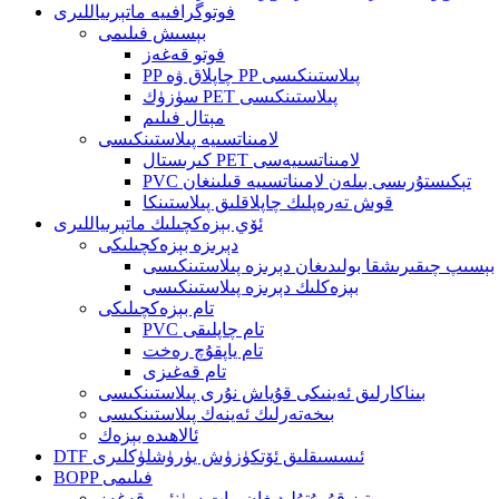
فوتوگرافىيە ماتېرىياللىرى
بېسىش فىلىمى
فوتو قەغەز
PP چاپلاق ۋە PP پىلاستىنكىسى
سۈزۈك PET پىلاستىنكىسى
مېتال فىلىم
لامىناتسىيە پىلاستىنكىسى
كىرىستال PET لامىناتسىيەسى
PVC تېكىستۇرىسى بىلەن لامىناتسىيە قىلىنغان
قوش تەرەپلىك چاپلاقلىق پىلاستىنكا
ئۆي بېزەكچىلىك ماتېرىياللىرى
دېرىزە بېزەكچىلىكى
بېسىپ چىقىرىشقا بولىدىغان دېرىزە پىلاستىنكىسى
بېزەكلىك دېرىزە پىلاستىنكىسى
تام بېزەكچىلىكى
PVC تام چاپلىقى
تام ياپقۇچ رەخت
تام قەغىزى
بىناكارلىق ئەينىكى قۇياش نۇرى پىلاستىنكىسى
بىخەتەرلىك ئەينەك پىلاستىنكىسى
ئالاھىدە بېزەك
DTF ئىسسىقلىق ئۆتكۈزۈش يۈرۈشلۈكلىرى
BOPP فىلىمى
تېز قۇرۇتۇلىدىغان مات سۈنئىي قەغەز