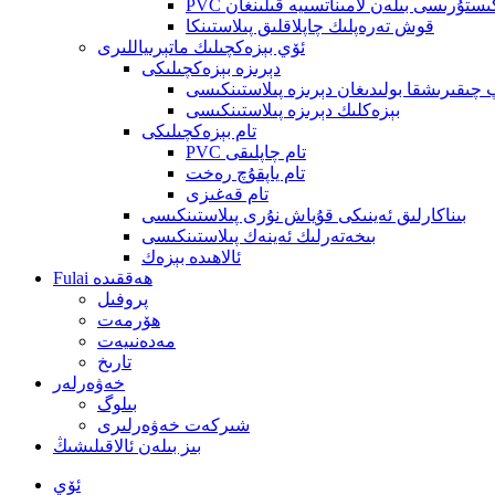
 تېكىستۇرىسى بىلەن لامىناتسىيە قىلىنغان
قوش تەرەپلىك چاپلاقلىق پىلاستىنكا
ئۆي بېزەكچىلىك ماتېرىياللىرى
دېرىزە بېزەكچىلىكى
چىقىرىشقا بولىدىغان دېرىزە پىلاستىنكىسى
بېزەكلىك دېرىزە پىلاستىنكىسى
تام بېزەكچىلىكى
PVC تام چاپلىقى
تام ياپقۇچ رەخت
تام قەغىزى
بىناكارلىق ئەينىكى قۇياش نۇرى پىلاستىنكىسى
بىخەتەرلىك ئەينەك پىلاستىنكىسى
ئالاھىدە بېزەك
Fulai ھەققىدە
پروفىل
ھۆرمەت
مەدەنىيەت
تارىخ
خەۋەرلەر
بىلوگ
شىركەت خەۋەرلىرى
بىز بىلەن ئالاقىلىشىڭ
ئۆي