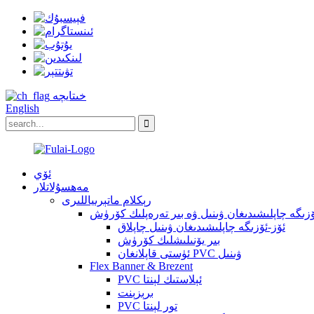
خىتايچە
English
ئۆي
مەھسۇلاتلار
رېكلام ماتېرىياللىرى
ۆزىگە چاپلىشىدىغان ۋىنىل ۋە بىر تەرەپلىك كۆرۈش
ئۆز-ئۆزىگە چاپلىشىدىغان ۋىنىل چاپلاق
بىر يۆنىلىشلىك كۆرۈش
ئۈستى قاپلانغان PVC ۋىنىل
Flex Banner & Brezent
PVC ئېلاستىك لېنتا
برېزېنت
PVC تور لېنتا