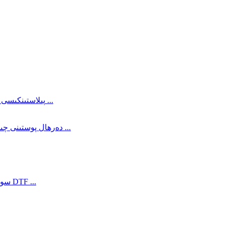
100 um قوش يۈزلۈك سۇ ئاساسلىق قاپلانغان مات DTF پىلاستىنكىسى ...
دەرھال پوستىنى چىقىرىۋېتىدىغان قوش تەرەپلىك سۇ ئاساسلىق مات رەڭلىك ...
سوغۇق پوستى قوش تەرەپلىك سۇ ئاساسلىق قاپلانغان مات DTF ...