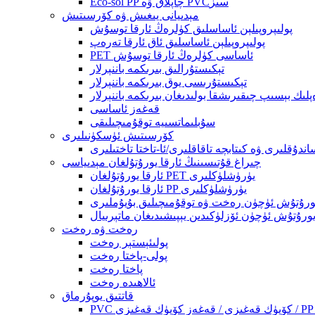
Eco-sol PP چاپلاق ۋە PVCسىز
مېدىيانى يىغىش ۋە كۆرسىتىش
پولىپروپىلېن ئاساسلىق كۈلرەڭ ئارقا توسۇش
پولىپروپىلېن ئاساسلىق ئاق ئارقا تەرەپ
PET ئاساسى كۈلرەڭ ئارقا توسۇش
تېكىستۇرالىق بىرىكمە باننېرلار
تېكىستۇرىسى يوق بىرىكمە باننېرلار
ىك بېسىپ چىقىرىشقا بولىدىغان بىرىكمە باننېرلار
قەغەز ئاساسى
سۇبلىماتسىيە توقۇمىچىلىقى
كۆرسىتىش ئۈسكۈنىلىرى
ندۇقلىرى ۋە كىتابچە تاقاقلىرى/ئا-تاختا تاختىلىرى
چىراغ قۇتىسىنىڭ ئارقا يورۇتۇلغان مېدىياسى
ئارقا يورۇتۇلغان PET يۈرۈشلۈكلىرى
ئارقا يورۇتۇلغان PP يۈرۈشلۈكلىرى
يورۇتۇش ئۈچۈن رەخت ۋە توقۇمىچىلىق بۇيۇملىرى
يورۇتۇش ئۈچۈن ئۆزلۈكىدىن يېپىشىدىغان ماتېرىيال
رەخت ۋە رەخت
پولىئېستېر رەخت
پولى-پاختا رەخت
پاختا رەخت
ئالاھىدە رەخت
قاتتىق يوپۇرماق