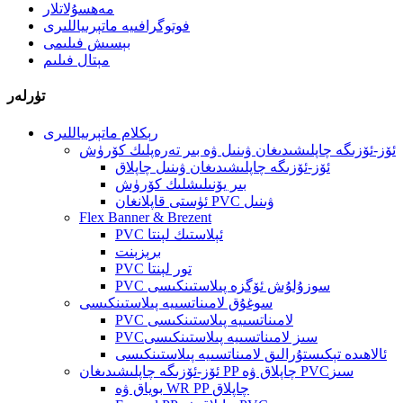
مەھسۇلاتلار
فوتوگرافىيە ماتېرىياللىرى
بېسىش فىلىمى
مېتال فىلىم
تۈرلەر
رېكلام ماتېرىياللىرى
ئۆز-ئۆزىگە چاپلىشىدىغان ۋىنىل ۋە بىر تەرەپلىك كۆرۈش
ئۆز-ئۆزىگە چاپلىشىدىغان ۋىنىل چاپلاق
بىر يۆنىلىشلىك كۆرۈش
ئۈستى قاپلانغان PVC ۋىنىل
Flex Banner & Brezent
PVC ئېلاستىك لېنتا
برېزېنت
PVC تور لېنتا
PVC سوزۇلۇش ئۆگزە پىلاستىنكىسى
سوغۇق لامىناتسىيە پىلاستىنكىسى
PVC لامىناتسىيە پىلاستىنكىسى
PVCسىز لامىناتسىيە پىلاستىنكىسى
ئالاھىدە تېكىستۇرالىق لامىناتسىيە پىلاستىنكىسى
ئۆز-ئۆزىگە چاپلىشىدىغان PP چاپلاق ۋە PVCسىز
بوياق ۋە WR PP چاپلاق