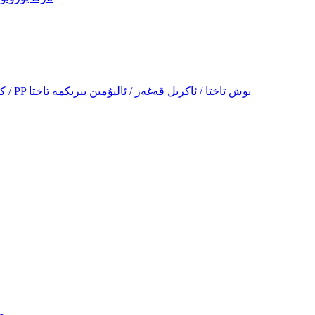
PVC كۆپۈك قەغىزى / قەغەز كۆپۈك قەغىزى / PP بوش تاختا / ئاكرىل قەغەز / ئاليۇمىن بىرىكمە تاختا