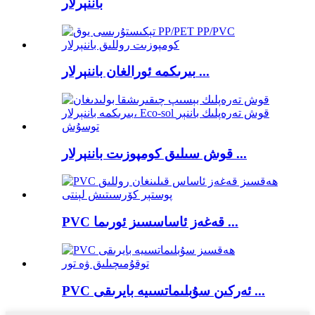
باننېرلار
بىرىكمە ئورالغان باننېرلار ...
قوش سىلىق كومپوزىت باننېرلار ...
PVC قەغەز ئاساسسىز ئورىما ...
PVC ئەركىن سۇبلىماتسىيە بايرىقى ...