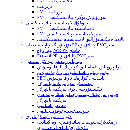
PVC ئېلاستىك لېنتا
برېزېنت
PVC تور لېنتا
PVC سوزۇلۇش ئۆگزە پىلاستىنكىسى
سوغۇق لامىناتسىيە پىلاستىنكىسى
PVC لامىناتسىيە پىلاستىنكىسى
PVCسىز لامىناتسىيە پىلاستىنكىسى
ئالاھىدە تېكىستۇرالىق لامىناتسىيە پىلاستىنكىسى
ئۆز-ئۆزىگە چاپلىشىدىغان PP چاپلاق ۋە PVCسىز
بوياق ۋە WR PP چاپلاق
Eco-sol PP چاپلاق ۋە PVCسىز
مېدىيانى يىغىش ۋە كۆرسىتىش
پولىپروپىلېن ئاساسلىق كۈلرەڭ ئارقا توسۇش
پولىپروپىلېن ئاساسلىق ئاق ئارقا تەرەپ
PET ئاساسى كۈلرەڭ ئارقا توسۇش
تېكىستۇرالىق بىرىكمە باننېرلار
تېكىستۇرىسى يوق بىرىكمە باننېرلار
قوش تەرەپلىك بېسىپ چىقىرىشقا بولىدىغان
بىرىكمە باننېرلار
قەغەز ئاساسى
سۇبلىماتسىيە توقۇمىچىلىقى
كۆرسىتىش ئۈسكۈنىلىرى
رامكىلار/تەشۋىقات ساندۇقلىرى ۋە كىتابچە
تاقچىلىرى/ئا-تاختا تاختىلىرى