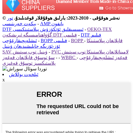
© نەشر ھوقۇقى - 2010-2023: بارلىق ھوقۇقلار قوغدىلىدۇ.
تور
AMP يانفون
-
بېكەت خەرىتىسى
OEKO-TEX
-
DTF ئىسسىقلىق ئۆتكۈزۈش پىلاستىنكىسى
DTF فىلىم
-
گۇۋاھنامىسىگە ئېرىشكەن DTF فىلىمى
BOPP قاپلانغان پىلاستىنكا
-
-
BOPP فىلىمى
-
ئىشلەپچىقارغۇچى
ئۆز-ئۆزىگە چاپلىشىدىغان ۋىنىل
PVC لامىناتلانغان پىلاستىنكا توپ سېتىش
-
SAV ۋىنىل توپ سېتىش
WBBC قەغەز ئىشلەپچىقارغۇچى
-
-
-
سۇ توسۇق قاپلانغان قەغەز
پلاستىكسىز توسۇق قەغىزى
ئېلخەت يوللاش
x