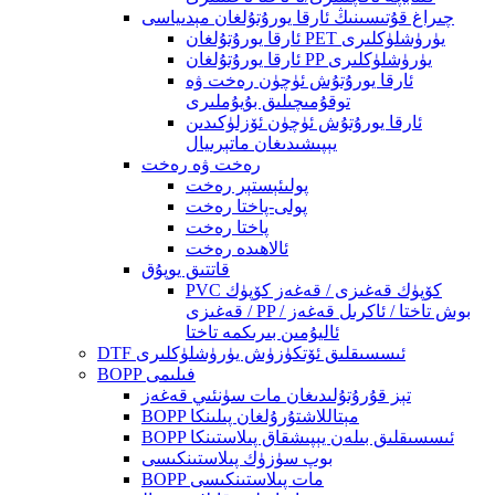
چىراغ قۇتىسىنىڭ ئارقا يورۇتۇلغان مېدىياسى
ئارقا يورۇتۇلغان PET يۈرۈشلۈكلىرى
ئارقا يورۇتۇلغان PP يۈرۈشلۈكلىرى
ئارقا يورۇتۇش ئۈچۈن رەخت ۋە
توقۇمىچىلىق بۇيۇملىرى
ئارقا يورۇتۇش ئۈچۈن ئۆزلۈكىدىن
يېپىشىدىغان ماتېرىيال
رەخت ۋە رەخت
پولىئېستېر رەخت
پولى-پاختا رەخت
پاختا رەخت
ئالاھىدە رەخت
قاتتىق يوپۇق
PVC كۆپۈك قەغىزى / قەغەز كۆپۈك
قەغىزى / PP بوش تاختا / ئاكرىل قەغەز /
ئاليۇمىن بىرىكمە تاختا
DTF ئىسسىقلىق ئۆتكۈزۈش يۈرۈشلۈكلىرى
BOPP فىلىمى
تېز قۇرۇتۇلىدىغان مات سۈنئىي قەغەز
BOPP مېتاللاشتۇرۇلغان پىلىنكا
BOPP ئىسسىقلىق بىلەن يېپىشقاق پىلاستىنكا
بوپ سۈزۈك پىلاستىنكىسى
BOPP مات پىلاستىنكىسى