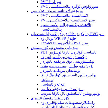
PVC تور لېنتا
PVC سوزۇلۇش ئۆگزە پىلاستىنكىسى
سوغۇق لامىناتسىيە پىلاستىنكىسى
PVC لامىناتسىيە پىلاستىنكىسى
PVCسىز لامىناتسىيە پىلاستىنكىسى
ئالاھىدە تېكىستۇرالىق لامىناتسىيە
پىلاستىنكىسى
ئۆز-ئۆزىگە چاپلىشىدىغان PP چاپلاق ۋە PVCسىز
بوياق ۋە WR PP چاپلاق
Eco-sol PP چاپلاق ۋە PVCسىز
مېدىيانى يىغىش ۋە كۆرسىتىش
PET ئاساسى كۈلرەڭ ئارقا توسۇش
تېكىستۇرالىق بىرىكمە باننېرلار
تېكىستۇرىسى يوق بىرىكمە باننېرلار
قوش تەرەپلىك بېسىپ چىقىرىشقا
بولىدىغان بىرىكمە باننېرلار
پولىپروپىلېن ئاساسلىق كۈلرەڭ ئارقا
توسۇش
قەغەز ئاساسى
سۇبلىماتسىيە توقۇمىچىلىقى
پولىپروپىلېن ئاساسلىق ئاق ئارقا تەرەپ
كۆرسىتىش ئۈسكۈنىلىرى
رامكىلار/تەشۋىقات ساندۇقلىرى ۋە
كىتابچە تاقچىلىرى/ئا-تاختا تاختىلىرى