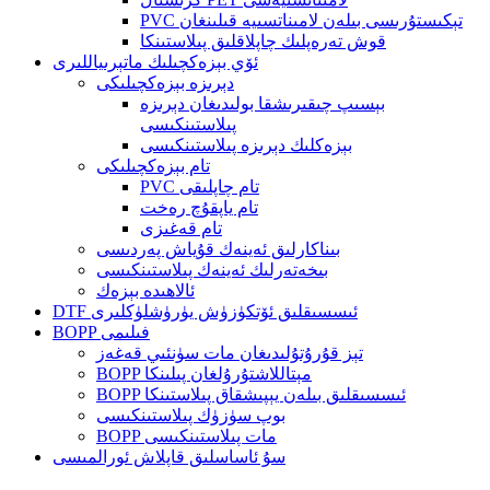
PVC تېكىستۇرىسى بىلەن لامىناتسىيە قىلىنغان
قوش تەرەپلىك چاپلاقلىق پىلاستىنكا
ئۆي بېزەكچىلىك ماتېرىياللىرى
دېرىزە بېزەكچىلىكى
بېسىپ چىقىرىشقا بولىدىغان دېرىزە
پىلاستىنكىسى
بېزەكلىك دېرىزە پىلاستىنكىسى
تام بېزەكچىلىكى
PVC تام چاپلىقى
تام ياپقۇچ رەخت
تام قەغىزى
بىناكارلىق ئەينەك قۇياش پەردىسى
بىخەتەرلىك ئەينەك پىلاستىنكىسى
ئالاھىدە بېزەك
DTF ئىسسىقلىق ئۆتكۈزۈش يۈرۈشلۈكلىرى
BOPP فىلىمى
تېز قۇرۇتۇلىدىغان مات سۈنئىي قەغەز
BOPP مېتاللاشتۇرۇلغان پىلىنكا
BOPP ئىسسىقلىق بىلەن يېپىشقاق پىلاستىنكا
بوپ سۈزۈك پىلاستىنكىسى
BOPP مات پىلاستىنكىسى
سۇ ئاساسلىق قاپلاش ئورالمىسى