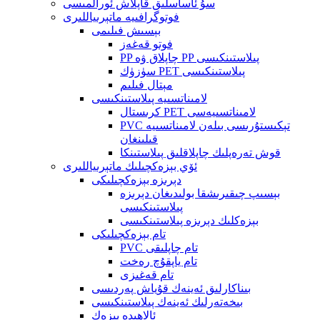
سۇ ئاساسلىق قاپلاش ئورالمىسى
فوتوگرافىيە ماتېرىياللىرى
بېسىش فىلىمى
فوتو قەغەز
PP چاپلاق ۋە PP پىلاستىنكىسى
سۈزۈك PET پىلاستىنكىسى
مېتال فىلىم
لامىناتسىيە پىلاستىنكىسى
كرىستال PET لامىناتسىيەسى
PVC تېكىستۇرىسى بىلەن لامىناتسىيە
قىلىنغان
قوش تەرەپلىك چاپلاقلىق پىلاستىنكا
ئۆي بېزەكچىلىك ماتېرىياللىرى
دېرىزە بېزەكچىلىكى
بېسىپ چىقىرىشقا بولىدىغان دېرىزە
پىلاستىنكىسى
بېزەكلىك دېرىزە پىلاستىنكىسى
تام بېزەكچىلىكى
PVC تام چاپلىقى
تام ياپقۇچ رەخت
تام قەغىزى
بىناكارلىق ئەينەك قۇياش پەردىسى
بىخەتەرلىك ئەينەك پىلاستىنكىسى
ئالاھىدە بېزەك