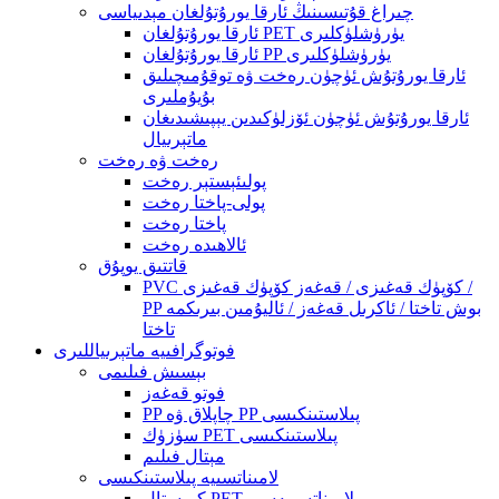
چىراغ قۇتىسىنىڭ ئارقا يورۇتۇلغان مېدىياسى
ئارقا يورۇتۇلغان PET يۈرۈشلۈكلىرى
ئارقا يورۇتۇلغان PP يۈرۈشلۈكلىرى
ئارقا يورۇتۇش ئۈچۈن رەخت ۋە توقۇمىچىلىق
بۇيۇملىرى
ئارقا يورۇتۇش ئۈچۈن ئۆزلۈكىدىن يېپىشىدىغان
ماتېرىيال
رەخت ۋە رەخت
پولىئېستېر رەخت
پولى-پاختا رەخت
پاختا رەخت
ئالاھىدە رەخت
قاتتىق يوپۇق
PVC كۆپۈك قەغىزى / قەغەز كۆپۈك قەغىزى /
PP بوش تاختا / ئاكرىل قەغەز / ئاليۇمىن بىرىكمە
تاختا
فوتوگرافىيە ماتېرىياللىرى
بېسىش فىلىمى
فوتو قەغەز
PP چاپلاق ۋە PP پىلاستىنكىسى
سۈزۈك PET پىلاستىنكىسى
مېتال فىلىم
لامىناتسىيە پىلاستىنكىسى
كرىستال PET لامىناتسىيەسى