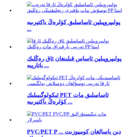
پولىپروپىلېن ئاساسلىق كۈلرەڭ باكتېرىيە
...
پولىپروپىلېن ئاساس قىلىنغان ئاق رەڭلىك
باتارېيە ...
ئېكولوگىيىلىك PET ئاساسلىق مات
كۈلرەڭ باكتېرىيە ...
PVC/PET P ... دىن ياسالغان كومپوزىت