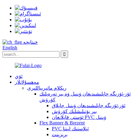
خىتايچە
English
ئۆي
مەھسۇلاتلار
رېكلام ماتېرىياللىرى
ئۆز-ئۆزىگە چاپلىشىدىغان ۋىنىل ۋە بىر تەرەپلىك
كۆرۈش
ئۆز-ئۆزىگە چاپلىشىدىغان ۋىنىل چاپلاق
بىر يۆنىلىشلىك كۆرۈش
ئۈستى قاپلانغان PVC ۋىنىل
Flex Banner & Brezent
PVC ئېلاستىك لېنتا
برېزېنت