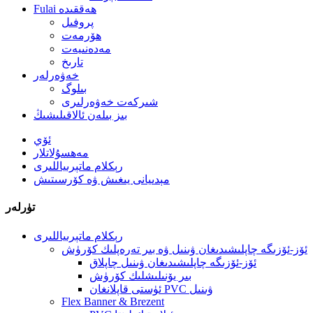
Fulai ھەققىدە
پروفىل
ھۆرمەت
مەدەنىيەت
تارىخ
خەۋەرلەر
بىلوگ
شىركەت خەۋەرلىرى
بىز بىلەن ئالاقىلىشىڭ
ئۆي
مەھسۇلاتلار
رېكلام ماتېرىياللىرى
مېدىيانى يىغىش ۋە كۆرسىتىش
تۈرلەر
رېكلام ماتېرىياللىرى
ئۆز-ئۆزىگە چاپلىشىدىغان ۋىنىل ۋە بىر تەرەپلىك كۆرۈش
ئۆز-ئۆزىگە چاپلىشىدىغان ۋىنىل چاپلاق
بىر يۆنىلىشلىك كۆرۈش
ئۈستى قاپلانغان PVC ۋىنىل
Flex Banner & Brezent