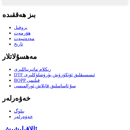
بىز ھەققىدە
پروفىل
ھۆرمەت
مەدەنىيەت
تارىخ
مەھسۇلاتلار
رېكلام ماتېرىياللىرى
DTF ئىسسىقلىق ئۆتكۈزۈش يۈرۈشلۈكلىرى
BOPP فىلىمى
سۇ ئاساسلىق قاپلاش ئورالمىسى
خەۋەرلەر
بىلوگ
خەۋەرلەر
ئالاقىلىشىش