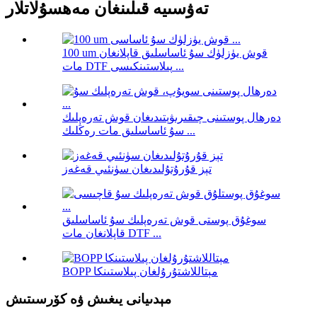
تەۋسىيە قىلىنغان مەھسۇلاتلار
100 um قوش يۈزلۈك سۇ ئاساسلىق قاپلانغان
مات DTF پىلاستىنكىسى ...
دەرھال پوستىنى چىقىرىۋېتىدىغان قوش تەرەپلىك
سۇ ئاساسلىق مات رەڭلىك ...
تېز قۇرۇتۇلىدىغان سۈنئىي قەغەز
سوغۇق پوستى قوش تەرەپلىك سۇ ئاساسلىق
قاپلانغان مات DTF ...
BOPP مېتاللاشتۇرۇلغان پىلاستىنكا
مېدىيانى يىغىش ۋە كۆرسىتىش