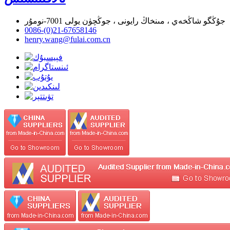
جۇڭگو شاڭخەي ، مىنخاڭ رايونى ، جوڭچۈن يولى 7001-نومۇر
0086-(0)21-67658146
henry.wang@fulai.com.cn