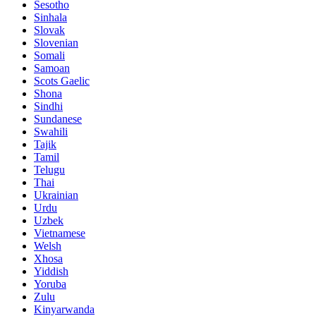
Sesotho
Sinhala
Slovak
Slovenian
Somali
Samoan
Scots Gaelic
Shona
Sindhi
Sundanese
Swahili
Tajik
Tamil
Telugu
Thai
Ukrainian
Urdu
Uzbek
Vietnamese
Welsh
Xhosa
Yiddish
Yoruba
Zulu
Kinyarwanda